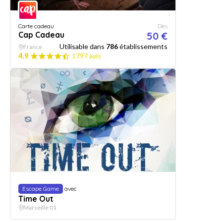
Carte cadeau
Dès
Cap Cadeau
50 €
Utilisable dans
786
établissements
France
4.9
1797 avis
Escape Game
avec
Time Out
Marseille 01