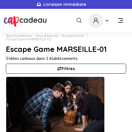
Livraison immédiate
Sport & aventure
Jeux d'évasion
Escape Game
Escape Game MARSEILLE-01
Escape Game MARSEILLE-01
0
idées cadeaux dans
1
établissements
Filtres