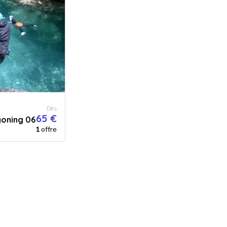
Dès
65 €
yoning 06
1
offre