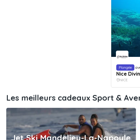
Plongée
av
Nice Divi
NICE
Les meilleurs cadeaux Sport & Av
Jet Ski Mandelieu-La-Napoule