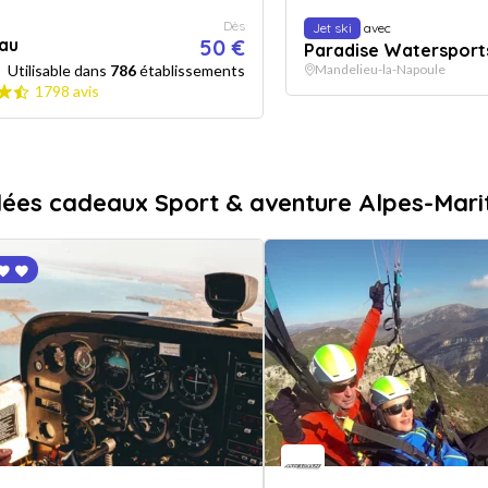
Dès
Jet ski
avec
au
50 €
Paradise Watersport
Utilisable dans
786
établissements
Mandelieu-la-Napoule
1798 avis
dées cadeaux Sport & aventure Alpes-Mari