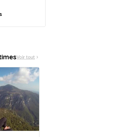
s
times
Voir tout