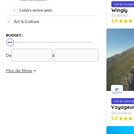
Vol en Avion
Wingly
Loisirs entre amis
CANNES
4.8
Art & Culture
BUDGET :
De
à
Plus de filtres
Vol en para
Voyageurs
Gréolières
5.0