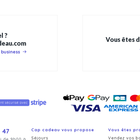
l ?
Vous êtes d
adeau.com
 business
 47
Cap cadeau vous propose
Vous êtes pr
Séjours
Vendez vos b
i de 9h00 à