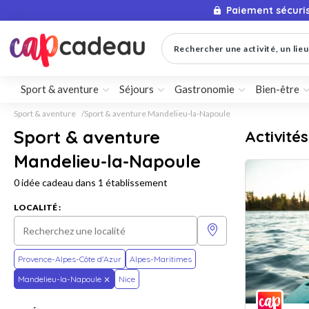
Paiement sécuri
Rechercher une activité, un lieu 
Sport & aventure
Séjours
Gastronomie
Bien-être
Sport & aventure
Sport & aventure Mandelieu-la-Napoule
Sport & aventure
Activité
Mandelieu-la-Napoule
0 idée cadeau dans 1 établissement
LOCALITÉ :
Provence-Alpes-Côte d'Azur
Alpes-Maritimes
Mandelieu-la-Napoule
Nice