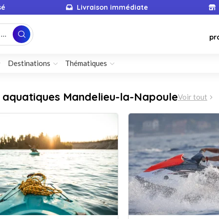
sé
Livraison immédiate
...
pr
Destinations
Thématiques
s aquatiques Mandelieu-la-Napoule
Voir tout