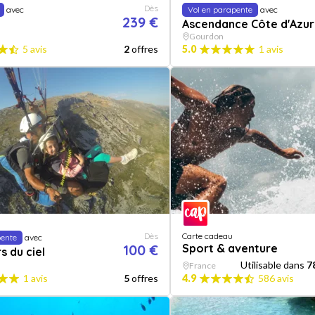
Dès
avec
Vol en parapente
avec
239 €
Ascendance Côte d'Azur
Gourdon
5 avis
2
offres
5.0
1 avis
Dès
Carte cadeau
pente
avec
100 €
Sport & aventure
 du ciel
Utilisable dans
7
France
1 avis
5
offres
4.9
586 avis