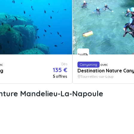
Dès
ec
Canyoning
avec
135 €
ng
Destination Nature Can
5
offres
Tourrettes-sur-Loup
enture Mandelieu-La-Napoule