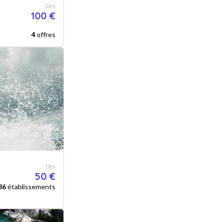
Dès
100 €
4
offres
Dès
50 €
86
établissements