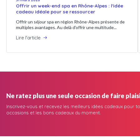
Offrir un week-end spa en Rhône-Alpes : l'idée
cadeau idéale pour se ressourcer
Offrir un séjour spa en région Rhône-Alpes présente de
multiples avantages. Au delà d'offrir une multitude...
Lire l'article
Ne ratez plus une seule occasion de faire plaisi
Inscrivez-vous et recevez les meilleurs idées cadeaux pour to
occasions et les bons cadeaux du moment.