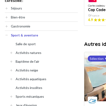
CATÉGORIE :
Carte cadeau
Séjours
Cap Cade
France
Bien-être
4.9
Gastronomie
Sport & aventure
Autres i
Salle de sport
Activités natures
Sélection
Baptême de l'air
Activités neige
Activités aquatiques
Activités insolites
Sports mécaniques
Jeux d'évasion