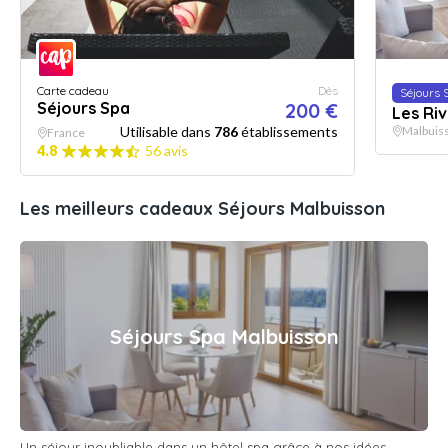
Carte cadeau
Dès
Séjours 
Séjours Spa
200 €
Les Ri
Utilisable dans
786
établissements
Malbuis
France
4.8
56 avis
Les meilleurs cadeaux Séjours Malbuisson
Séjours Spa Malbuisson
Un séjour inoubliable dans un hôtel spa grâce à nos idées