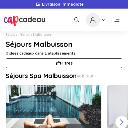
Livraison immédiate
Séjours
Séjours Malbuisson
Séjours Malbuisson
0
idées cadeaux dans
1
établissements
Filtres
Séjours Spa Malbuisson
Voir tout