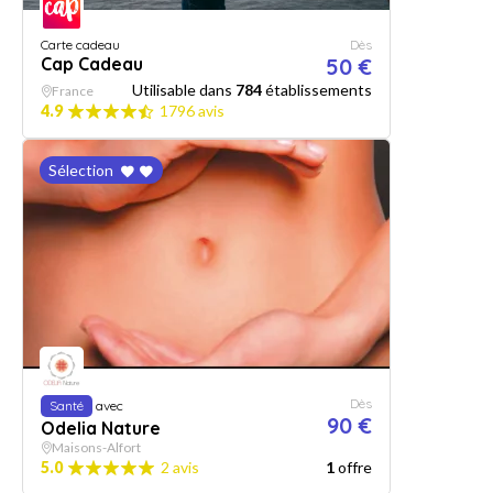
Carte cadeau
Dès
Cap Cadeau
50 €
Utilisable dans
784
établissements
France
4.9
1796 avis
Sélection
Dès
Santé
avec
90 €
Odelia Nature
Maisons-Alfort
5.0
2 avis
1
offre