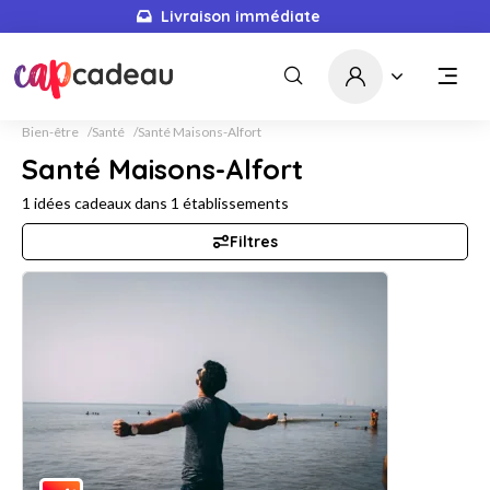
Livraison immédiate
Bien-être
Santé
Santé Maisons-Alfort
Santé Maisons-Alfort
1
idées cadeaux dans
1
établissements
Filtres