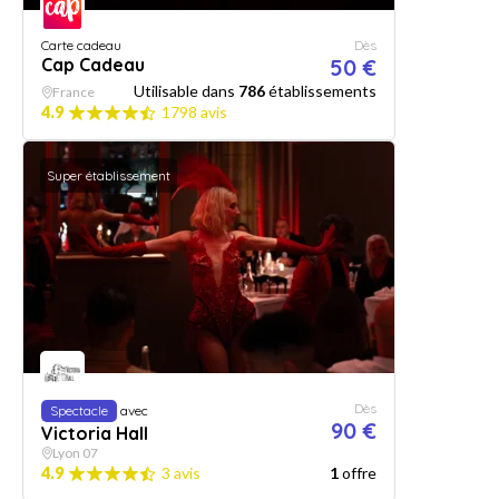
Carte cadeau
Dès
Cap Cadeau
50 €
Utilisable dans
786
établissements
France
4.9
1798 avis
Super établissement
Dès
Spectacle
avec
90 €
Victoria Hall
Lyon 07
4.9
3 avis
1
offre