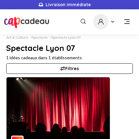
Livraison immédiate
Art & Culture
Spectacle
Spectacle Lyon 07
Spectacle Lyon 07
1
idées cadeaux dans
1
établissements
Filtres