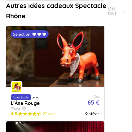
Autres idées cadeaux Spectacle
Voir
tout
Rhône
Sélection
Dès
Spectacle
avec
65 €
L’Âne Rouge
Lyon 05
4.8
22 avis
9
offres