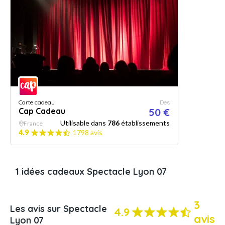
Carte cadeau
Dès
Cap Cadeau
50 €
Utilisable dans
786
établissements
France
4.9
1798 avis
1 idées cadeaux Spectacle Lyon 07
3
Les avis sur Spectacle
4.9
avis
Lyon 07