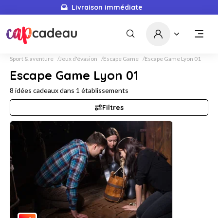
Livraison immédiate
Sport & aventure
Jeux d'évasion
Escape Game
Escape Game Lyon 01
Escape Game Lyon 01
8
idées cadeaux dans
1
établissements
Filtres