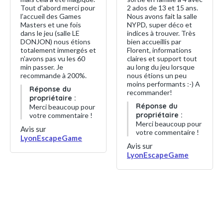
Tout d'abord merci pour
2 ados de 13 et 15 ans.
l’accueil des Games
Nous avons fait la salle
Masters et une fois
NYPD, super déco et
dans le jeu (salle LE
indices à trouver. Très
DONJON) nous étions
bien accueillis par
totalement immergés et
Florent, informations
n'avons pas vu les 60
claires et support tout
min passer. Je
au long du jeu lorsque
recommande à 200%.
nous étions un peu
moins performants :-) A
Réponse du
recommander!
propriétaire :
Réponse du
Merci beaucoup pour
propriétaire :
votre commentaire !
Merci beaucoup pour
Avis sur
votre commentaire !
LyonEscapeGame
Avis sur
LyonEscapeGame