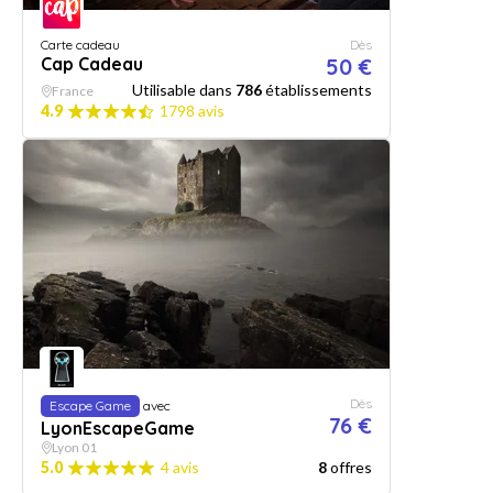
Carte cadeau
Dès
Cap Cadeau
50 €
Utilisable dans
786
établissements
France
4.9
1798 avis
Dès
Escape Game
avec
76 €
LyonEscapeGame
Lyon 01
5.0
4 avis
8
offres