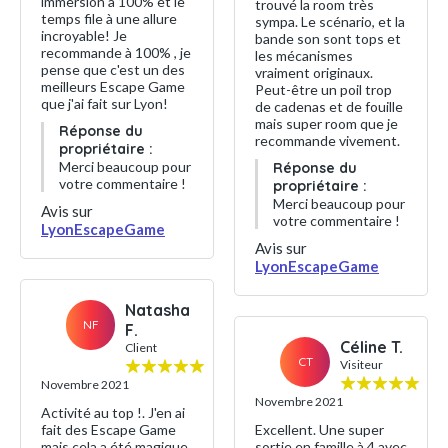
immersion à 100% et le
trouvé la room très
temps file à une allure
sympa. Le scénario, et la
incroyable! Je
bande son sont tops et
recommande à 100% , je
les mécanismes
pense que c'est un des
vraiment originaux.
meilleurs Escape Game
Peut-être un poil trop
que j'ai fait sur Lyon!
de cadenas et de fouille
mais super room que je
Réponse du
recommande vivement.
propriétaire :
Merci beaucoup pour
Réponse du
votre commentaire !
propriétaire :
Merci beaucoup pour
Avis sur
votre commentaire !
LyonEscapeGame
Avis sur
LyonEscapeGame
Natasha
NF
F.
Céline T.
Client
CT
Visiteur
Novembre 2021
Novembre 2021
Activité au top !. J'en ai
fait des Escape Game
Excellent. Une super
mais cela a été magique.
sortie en famille à 4 avec