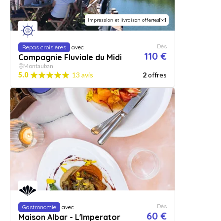
Impression et livraison offertes
Dès
Repas croisières
avec
110 €
Compagnie Fluviale du Midi
Montauban
5.0
13 avis
2
offres
Dès
Gastronomie
avec
60 €
Maison Albar - L'Imperator