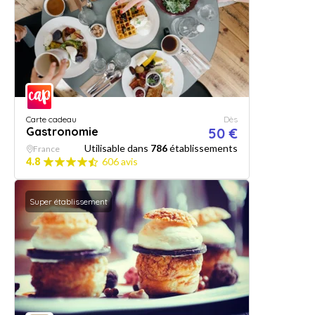
Carte cadeau
Dès
Gastronomie
50 €
Utilisable dans
786
établissements
France
4.8
606 avis
Super établissement