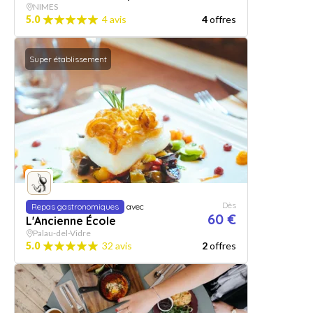
NIMES
5.0
4 avis
4
offres
Super établissement
Dès
Repas gastronomiques
avec
60 €
L'Ancienne École
Palau-del-Vidre
5.0
32 avis
2
offres