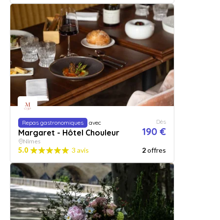
Dès
Repas gastronomiques
avec
190 €
Margaret - Hôtel Chouleur
Nîmes
5.0
3 avis
2
offres