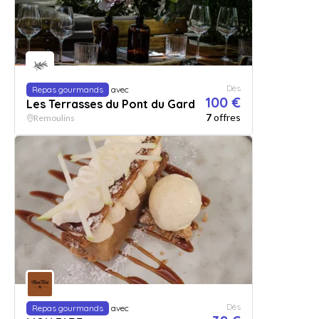
Dès
Repas gourmands
avec
100 €
Les Terrasses du Pont du Gard
7
offres
Remoulins
Dès
Repas gourmands
avec