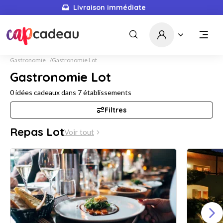
Livraison immédiate
Gastronomie
Gastronomie Lot
Gastronomie Lot
0
idées cadeaux dans
7
établissements
Filtres
Repas Lot
Voir tout