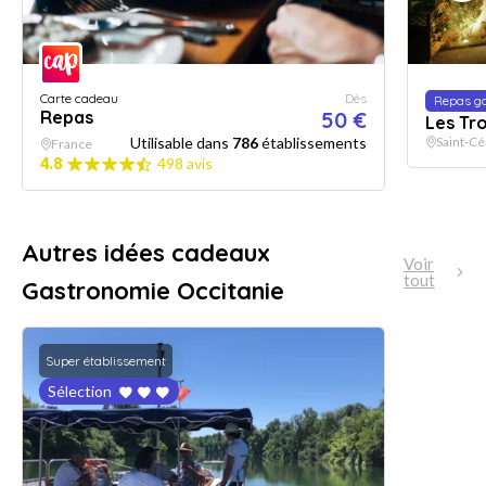
Carte cadeau
Dès
Repas g
Repas
50 €
Les Tro
Utilisable dans
786
établissements
Saint-Cé
France
4.8
498 avis
Autres idées cadeaux
Voir
tout
Gastronomie Occitanie
Super établissement
Sélection