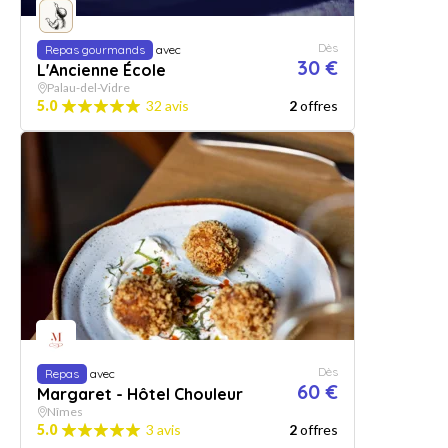
Dès
Repas gourmands
avec
30 €
L'Ancienne École
Palau-del-Vidre
5.0
32 avis
2
offres
Dès
Repas
avec
60 €
Margaret - Hôtel Chouleur
Nîmes
5.0
3 avis
2
offres