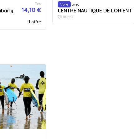
Dès
Voile
avec
14,10 €
abarly
CENTRE NAUTIQUE DE LORIENT
3
Lorient
1
offre