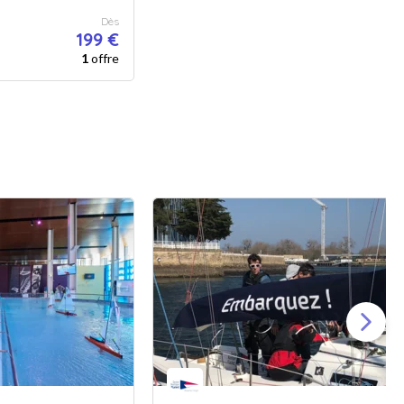
Dès
199 €
1
offre