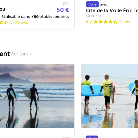
Dès
Voile
avec
au
50 €
Cité de la Voile Éric T
Utilisable dans
786
établissements
Lorient
4.7
3 avis
1796 avis
ient
Voir tout
Dès