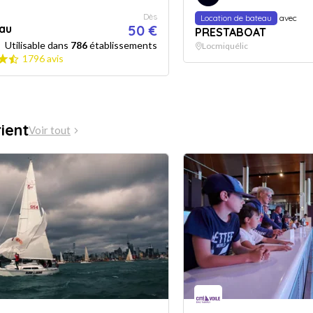
Dès
Location de bateau
avec
au
50 €
PRESTABOAT
Utilisable dans
786
établissements
Locmiquélic
1796 avis
ient
Voir tout