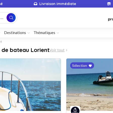
sé
Livraison immédiate
...
pr
Destinations
Thématiques
nt
 de bateau Lorient
Voir tout
Sélection