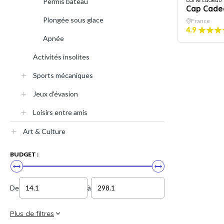
Permis bateau
Cap Cade
Plongée sous glace
France
4.9
Apnée
Activités insolites
Sports mécaniques
Jeux d'évasion
Loisirs entre amis
Art & Culture
BUDGET :
De
à
Plus de filtres