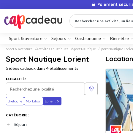
Paiement sécuri
Rechercher une activité, un lieu 
Sport & aventure
Séjours
Gastronomie
Bien-être
Sport & aventure
Activités aquatiques
Sport Nautique
Sport Nautique Lorie
Sport Nautique Lorient
Location
5 idées cadeaux dans 4 établissements
LOCALITÉ :
Bretagne
Morbihan
Lorient
CATÉGORIE :
Séjours