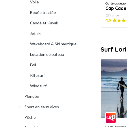
Voile
Carte cadeau
Cap Cade
Bouée tractée
France
4.9
Canoë et Kayak
Jet ski
Wakeboard & Ski nautique
Surf Lor
Location de bateau
Foil
Kitesurf
Windsurf
Plongée
Sport en eaux vives
Pêche
Carte cadeau