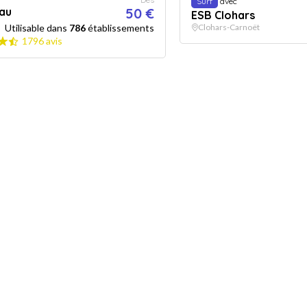
Surf
avec
au
50 €
ESB Clohars
Utilisable dans
786
établissements
Clohars-Carnoët
1796 avis