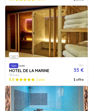
Dès
Spa
avec
35 €
HOTEL DE LA MARINE
Groix
5.0
2 avis
1
offre