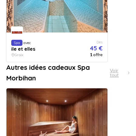
Dès
Spa
avec
45 €
ile et elles
1
offre
Groix
Autres idées cadeaux Spa
Voir
tout
Morbihan