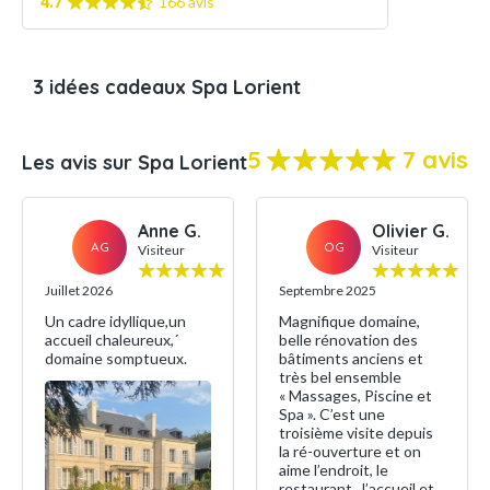
4.7
166 avis
3 idées cadeaux Spa Lorient
5
7 avis
Les avis sur Spa Lorient
Anne G.
Olivier G.
AG
OG
Visiteur
Visiteur
Juillet 2026
Septembre 2025
Un cadre idyllique,un
Magnifique domaine,
accueil chaleureux,´
belle rénovation des
domaine somptueux.
bâtiments anciens et
très bel ensemble
« Massages, Piscine et
Spa ». C’est une
troisième visite depuis
la ré-ouverture et on
aime l’endroit, le
restaurant , l’accueil et