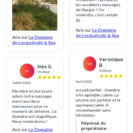
les excellents massages
de Margot ! On
reviendra, c’est certain
👍.
Avis sur
Le Domaine
de Locguénolé & Spa
Avis sur
Le Domaine
de Locguénolé & Spa
Veronique
VB
B.
Ines G.
Visiteur
IG
Visiteur
Avril 2025
Juillet 2026
accueil parfait , chambre
Ma mère et moi avons
très agréable, calme. La
adoré notre massage,
piscine est parfaite et le
merci aux deux
spa impeccable .A
masseuses pour ce
recommander sans
moment de détente . Le
hésitation
domaine est magnifique.
Nous reviendrons !
Réponse du
propriétaire :
Avis sur
Le Domaine