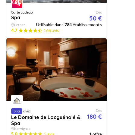
Carte cadeau
Dès
Spa
50 €
Utilisable dans
784
établissements
France
4.7
166 avis
Dès
Spa
avec
180 €
Le Domaine de Locguénolé &
Spa
Kervignac
5.0
5 avis
1
offre