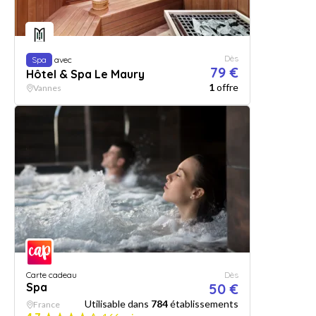
Dès
Spa
avec
79 €
Hôtel & Spa Le Maury
1
offre
Vannes
Carte cadeau
Dès
Spa
50 €
Utilisable dans
784
établissements
France