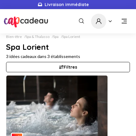
Livraison immédiate
Bien-être
Spa & Thalasso
Spa
Spa Lorient
Spa Lorient
3
idées cadeaux dans
3
établissements
Filtres