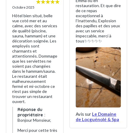
Emma ou en
restauration. Et que dire
Octobre 2025
de ce repas
Hôtel bien situé, belle
exceptionnel à
vue coté mer et au
l’Inattendu, Explosion
calme, avec des services
des papilles et des yeux
de qualité (piscine,
avec un service
sauna, hammam) et une
impeccable, merci à
décoration soignée. Les
tous✨✨✨✨✨
employés sont
charmants et
attentionnés. Dommage
que les serviettes ne
soient pas changées
dans le hammam/sauna.
Le restaurant était
malheureusement
fermé et mi-octobre ce
n'est pas simple de
trouver un restaurant
ouvert.
Réponse du
Avis sur
Le Domaine
propriétaire :
de Locguénolé & Spa
Bonjour Monsieur,
Merci pour cette très