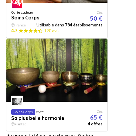
Carte cadeau
Dès
Soins Corps
50 €
Utilisable dans
784
établissements
France
4.7
190 avis
Dès
Soins Corps
avec
65 €
Sa plus belle harmonie
4
offres
Riantec