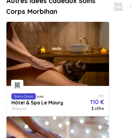
Autres idées cadeaux Soins
Voir
tout
Corps Morbihan
Dès
Soins Corps
avec
110 €
Hôtel & Spa Le Maury
1
offre
Vannes