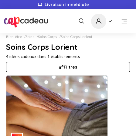
Livraison immédiate
Bien-être
Soins
Soins Corps
Soins Corps Lorient
Soins Corps Lorient
4
idées cadeaux dans
1
établissements
Filtres