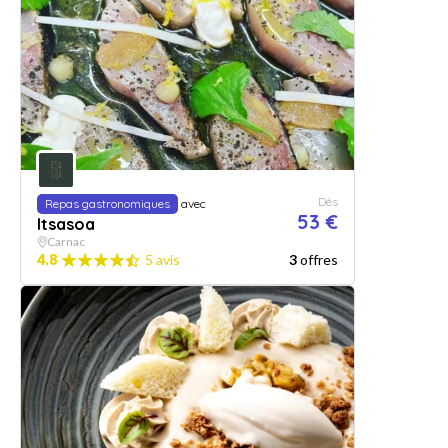
Dès
Repas gastronomiques
avec
53 €
Itsasoa
Carnac
4.8
5 avis
3
offres