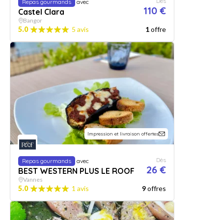
Dès
Repas gourmands
avec
110 €
Castel Clara
Bangor
5.0
5 avis
1
offre
Impression et livraison offertes
Dès
Repas gourmands
avec
26 €
BEST WESTERN PLUS LE ROOF
Vannes
5.0
1 avis
9
offres