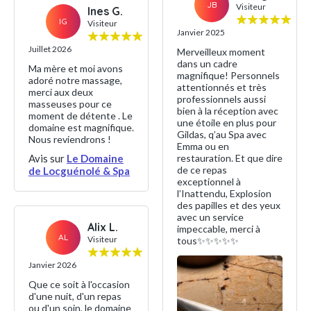
JB
Visiteur
Ines G.
IG
Visiteur
Janvier 2025
Juillet 2026
Merveilleux moment
dans un cadre
Ma mère et moi avons
magnifique! Personnels
adoré notre massage,
attentionnés et très
merci aux deux
professionnels aussi
masseuses pour ce
bien à la réception avec
moment de détente . Le
une étoile en plus pour
domaine est magnifique.
Gildas, q’au Spa avec
Nous reviendrons !
Emma ou en
Avis sur
Le Domaine
restauration. Et que dire
de ce repas
de Locguénolé & Spa
exceptionnel à
l’Inattendu, Explosion
des papilles et des yeux
avec un service
Alix L.
impeccable, merci à
AL
Visiteur
tous✨✨✨✨✨
Janvier 2026
Que ce soit à l'occasion
d'une nuit, d'un repas
ou d'un soin, le domaine