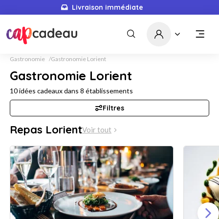
Livraison immédiate
Gastronomie
Gastronomie Lorient
Gastronomie Lorient
10
idées cadeaux dans
8
établissements
Filtres
Repas Lorient
Voir tout