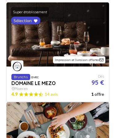
Super établissement
Sélection
Impression et livraison offertes
Dès
Brunchs
avec
95 €
DOMAINE LE MEZO
Ploeren
4.9
14 avis
1
offre