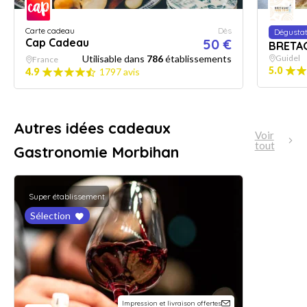
Carte cadeau
Dès
Dégustat
Cap Cadeau
50 €
BRETA
Utilisable dans
786
établissements
Guidel
France
5.0
4.9
1797 avis
Autres idées cadeaux
Voir
tout
Gastronomie Morbihan
Super établissement
Sélection
Impression et livraison offertes