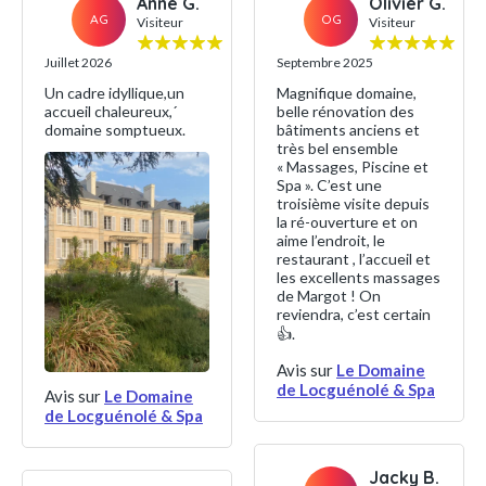
Anne G.
Olivier G.
AG
OG
Visiteur
Visiteur
Juillet 2026
Septembre 2025
Un cadre idyllique,un
Magnifique domaine,
accueil chaleureux,´
belle rénovation des
domaine somptueux.
bâtiments anciens et
très bel ensemble
« Massages, Piscine et
Spa ». C’est une
troisième visite depuis
la ré-ouverture et on
aime l’endroit, le
restaurant , l’accueil et
les excellents massages
de Margot ! On
reviendra, c’est certain
👍.
Avis sur
Le Domaine
de Locguénolé & Spa
Avis sur
Le Domaine
de Locguénolé & Spa
Jacky B.