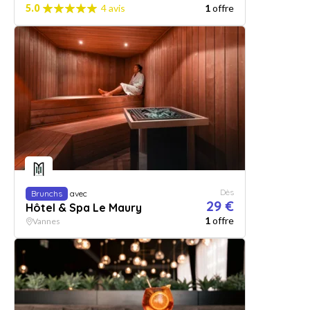
5.0
4 avis
1
offre
Dès
Brunchs
avec
29 €
Hôtel & Spa Le Maury
1
offre
Vannes