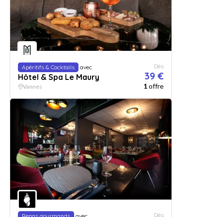
Dès
Apéritifs & Cocktails
avec
39 €
Hôtel & Spa Le Maury
1
offre
Vannes
Dès
Repas gourmands
avec