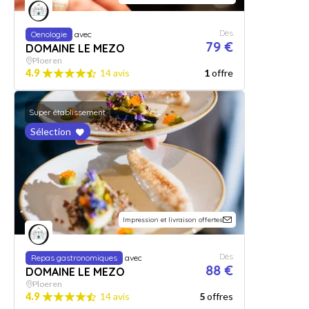
Dès
Oenologie
avec
79 €
DOMAINE LE MEZO
Ploeren
4.9
14 avis
1
offre
Super établissement
Sélection
Impression et livraison offertes
Dès
Repas gastronomiques
avec
88 €
DOMAINE LE MEZO
Ploeren
4.9
14 avis
5
offres