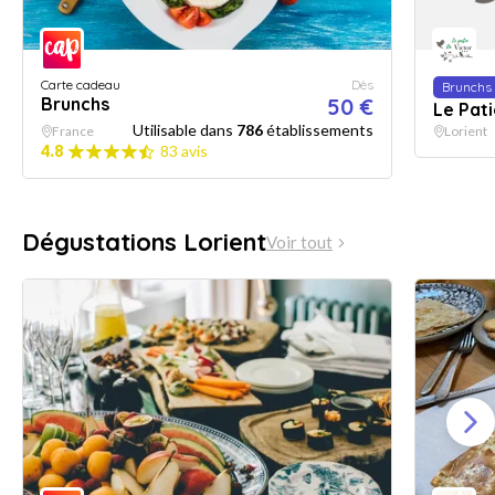
Carte cadeau
Dès
Brunchs
Brunchs
50 €
Le Pati
Utilisable dans
786
établissements
France
Lorient
4.8
83 avis
Dégustations Lorient
Voir tout