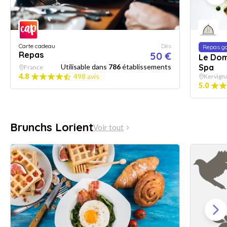
Carte cadeau
Dès
Repas g
Repas
50 €
Le Dom
Utilisable dans
786
établissements
Spa
France
4.8
498 avis
Kervign
5.0
Brunchs Lorient
Voir tout