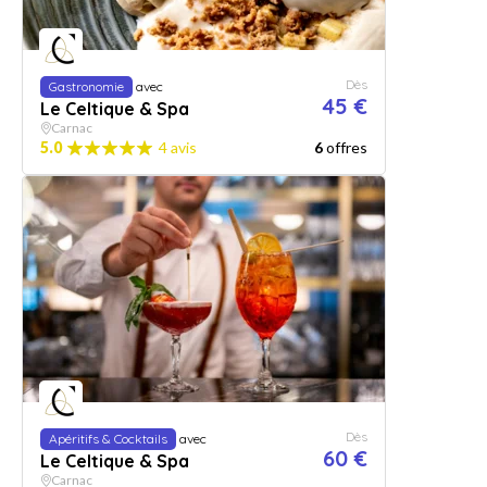
Dès
Gastronomie
avec
45 €
Le Celtique & Spa
Carnac
5.0
4 avis
6
offres
Dès
Apéritifs & Cocktails
avec
60 €
Le Celtique & Spa
Carnac