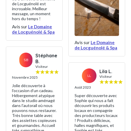
de Locguénolé est
incroyable. Meilleur
massage, un moment
hors du temps !
Avis sur
Le Domaine
de Locguénolé & Spa
Avis sur
Le Domaine
de Locguénolé & Spa
Stéphane
SB
B.
Visiteur
Lila L.
LL
Visiteur
Novembre 2025
Jolie découverte à
Août 2023
l’occasion d’un cadeau.
Hébergement atypique
Super découverte avec
dans le studio aménagé
Sophie qui nous a fait
dans l’autorail où nous
découvrir les produits
pouvons nous restaurer.
locaux en compagnie
Très bonne table avec
des producteurs locaux
des assiettes copieuses
! Produits délicieux,
et gourmandes. Accueil
halles magnifiques, et
très sympathique
Sophie est très