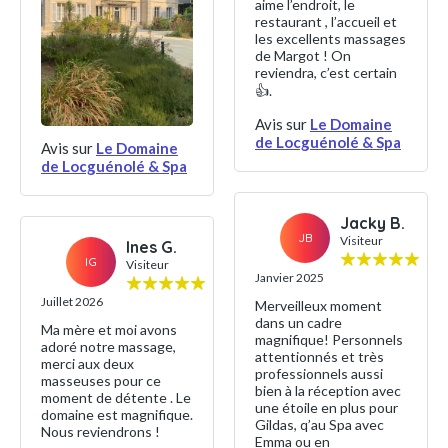
aime l’endroit, le
restaurant , l’accueil et
les excellents massages
de Margot ! On
reviendra, c’est certain
👍.
Avis sur
Le Domaine
de Locguénolé & Spa
Avis sur
Le Domaine
de Locguénolé & Spa
Jacky B.
JB
Visiteur
Ines G.
IG
Visiteur
Janvier 2025
Juillet 2026
Merveilleux moment
dans un cadre
Ma mère et moi avons
magnifique! Personnels
adoré notre massage,
attentionnés et très
merci aux deux
professionnels aussi
masseuses pour ce
bien à la réception avec
moment de détente . Le
une étoile en plus pour
domaine est magnifique.
Gildas, q’au Spa avec
Nous reviendrons !
Emma ou en