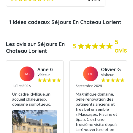
1 idées cadeaux Séjours En Chateau Lorient
5
Les avis sur Séjours En
5
avis
Chateau Lorient
Anne G.
Olivier G.
AG
OG
Visiteur
Visiteur
Juillet 2026
Septembre 2025
Un cadre idyllique,un
Magnifique domaine,
accueil chaleureux,´
belle rénovation des
domaine somptueux.
bâtiments anciens et
très bel ensemble
« Massages, Piscine et
Spa ». C’est une
troisième visite depuis
la ré-ouverture et on