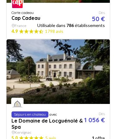
Carte cadeau
Dès
Cap Cadeau
50 €
Utilisable dans
786
établissements
France
4.9
1798 avis
Dès
Séjours en chateau
avec
1 056 €
Le Domaine de Locguénolé &
Spa
Kervignac
5.0
5 avis
1
offre