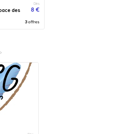
Dès
8 €
space des
3
offres