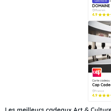
Spectacle
a
DOMAINE
Ploeren
4.9
Carte cadeau
Cap Cade
France
4.9
Les meilleurs cadeaux Art & Cultur