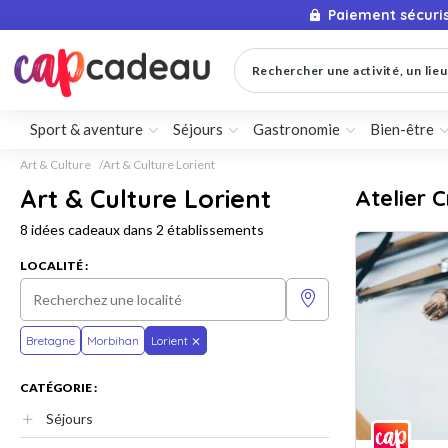
Paiement sécuri
Rechercher une activité, un lieu 
Sport & aventure
Séjours
Gastronomie
Bien-être
Art & Culture
Art & Culture Lorient
Art & Culture Lorient
Atelier C
8 idées cadeaux dans 2 établissements
LOCALITÉ :
Bretagne
Morbihan
Lorient
CATÉGORIE :
Séjours