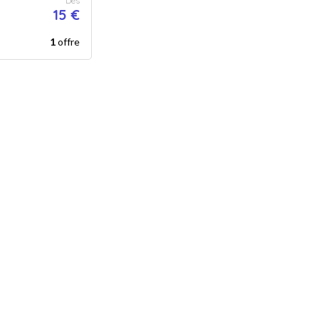
Dès
15 €
1
offre