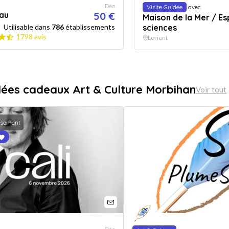
Dès
Visite Guidée
avec
au
50 €
Maison de la Mer / E
Utilisable dans
786
établissements
sciences
1798 avis
Lorient
dées cadeaux Art & Culture Morbihan
Voir tout
ssement