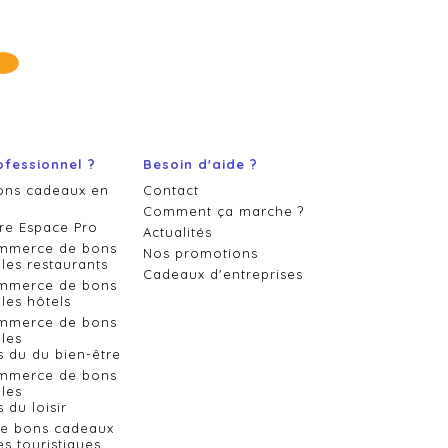
ofessionnel ?
Besoin d'aide ?
ons cadeaux en
Contact
Comment ça marche ?
re Espace Pro
Actualités
ommerce de bons
Nos promotions
les restaurants
Cadeaux d'entreprises
ommerce de bons
les hôtels
ommerce de bons
les
s du du bien-être
ommerce de bons
les
 du loisir
de bons cadeaux
es touristiques