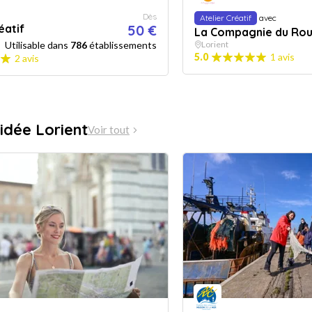
Dès
Atelier Créatif
avec
éatif
50 €
La Compagnie du Ro
Utilisable dans
786
établissements
Lorient
5.0
1 avis
2 avis
uidée Lorient
Voir tout