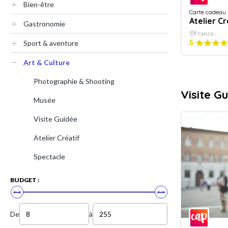
Bien-être
Carte cadeau
Atelier Cr
Gastronomie
France
5
Sport & aventure
Art & Culture
Photographie & Shooting
Visite G
Musée
Visite Guidée
Atelier Créatif
Spectacle
BUDGET :
De
à