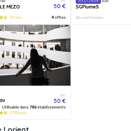
Dès
vec
Art & Culture
avec
50 €
 LE MEZO
SGPlumeS
14 avis
4
offres
Locoal-Mendon
Dès
au
50 €
Utilisable dans
786
établissements
1798 avis
e Lorient