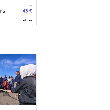
Dès
43 €
uho
5
offres