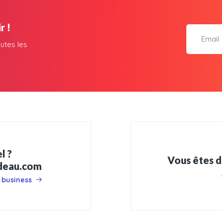
r !
utes les
l ?
Vous êtes d
adeau.com
 business