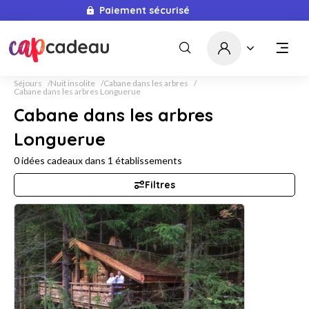
Paiement sécurisé
Livraison immédiate
Séjours
Nuit insolite
Cabane dans les arbres
Cabane dans les arbres Longuerue
Cabane dans les arbres
Longuerue
0
idées cadeaux dans
1
établissements
Filtres