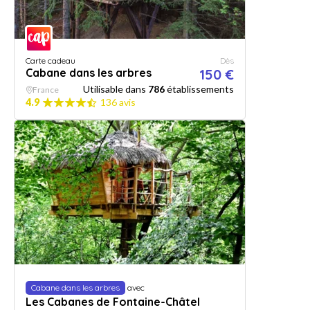
Carte cadeau
Dès
Cabane dans les arbres
150 €
Utilisable dans
786
établissements
France
4.9
136 avis
Cabane dans les arbres
avec
Les Cabanes de Fontaine-Châtel