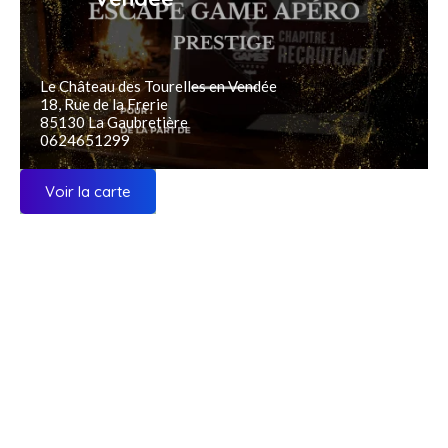
Le Château des Tourelles en Vendée
18, Rue de la Frerie
85130 La Gaubretière
0624651299
Voir la carte