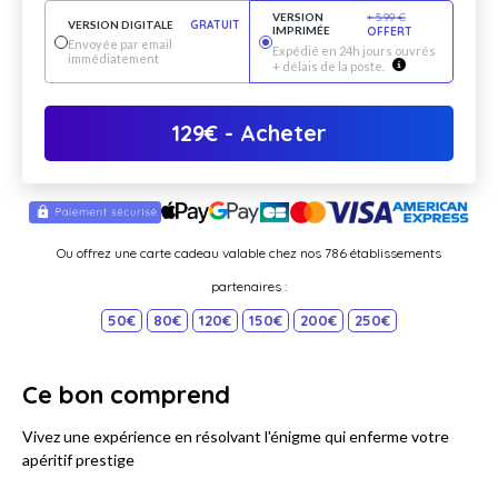
VERSION
+
5.99
€
VERSION DIGITALE
GRATUIT
IMPRIMÉE
OFFERT
Envoyée par email
Expédié en 24h jours ouvrés
immédiatement
+ délais de la poste.
129
€
- Acheter
Ou offrez une carte cadeau valable chez nos 786 établissements
partenaires :
50€
80€
120€
150€
200€
250€
Ce bon comprend
Vivez une expérience en résolvant l'énigme qui enferme votre
apéritif prestige