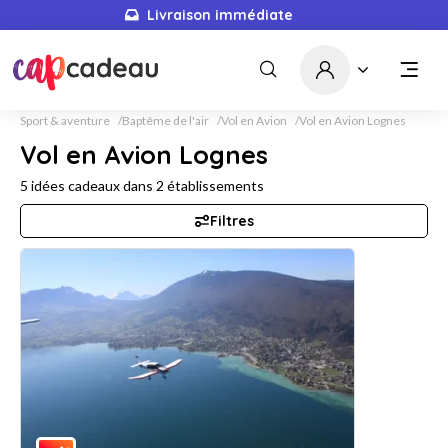
Livraison immédiate
Sport & aventure
Baptême de l'air
Vol en Avion
Vol en Avion Lognes
Vol en Avion Lognes
5
idées cadeaux dans
2
établissements
Filtres