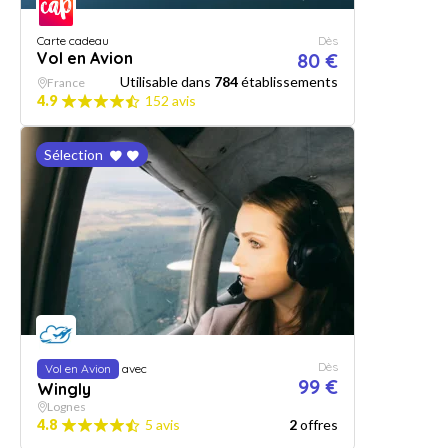
Carte cadeau
Dès
Vol en Avion
80 €
Utilisable dans
784
établissements
France
4.9
152 avis
Sélection
Dès
Vol en Avion
avec
99 €
Wingly
Lognes
4.8
5 avis
2
offres