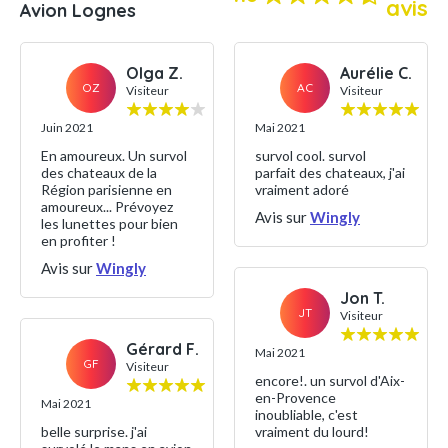
avis
Avion Lognes
Olga Z.
Aurélie C.
OZ
AC
Visiteur
Visiteur
Juin 2021
Mai 2021
En amoureux. Un survol
survol cool. survol
des chateaux de la
parfait des chateaux, j'ai
Région parisienne en
vraiment adoré
amoureux... Prévoyez
Avis sur
Wingly
les lunettes pour bien
en profiter !
Avis sur
Wingly
Jon T.
JT
Visiteur
Gérard F.
Mai 2021
GF
Visiteur
encore!. un survol d'Aix-
en-Provence
Mai 2021
inoubliable, c'est
belle surprise. j'ai
vraiment du lourd!