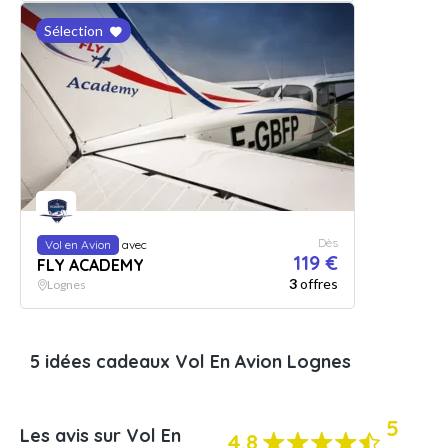
Sélection
Dès
Vol en Avion
avec
119 €
FLY ACADEMY
3
offres
Lognes
5 idées cadeaux Vol En Avion Lognes
5
Les avis sur Vol En
4.8