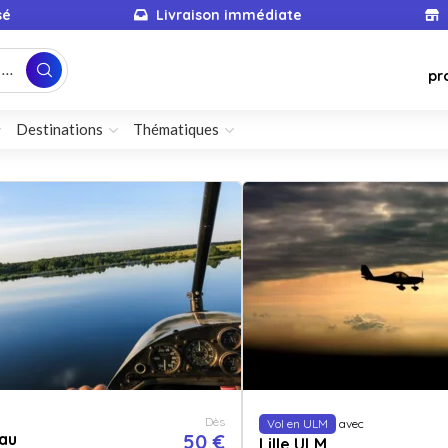
sé
Livraison immédiate
...
pr
Destinations
Thématiques
Dès
Vol en ULM
avec
au
50 €
Lille ULM