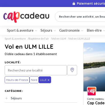
Paiement sécuri
Rechercher une activité, un lieu 
Sport & aventure
Séjours
Gastronomie
Bien-être
Sport & aventure
Baptême de l'air
Vol en ULM
Vol en ULM LILLE
Vol en ULM LILLE
0 idée cadeau dans 1 établissement
LOCALITÉ :
Hauts-de-France
Nord
LILLE
CATÉGORIE :
Séjours
Carte cadeau
Cap Cade