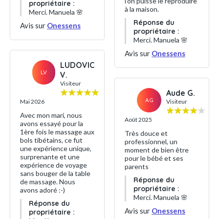
l’on puisse le reproduire
propriétaire :
à la maison.
Merci. Manuela 🌸
Réponse du
Avis sur
Onessens
propriétaire :
Merci. Manuela 🌸
Avis sur
Onessens
LUDOVIC
LV
V.
Visiteur
Aude G.
AG
Mai 2026
Visiteur
Avec mon mari, nous
Août 2025
avons essayé pour la
1ère fois le massage aux
Très douce et
bols tibétains, ce fut
professionnel, un
une expérience unique,
moment de bien être
surprenante et une
pour le bébé et ses
expérience de voyage
parents
sans bouger de la table
Réponse du
de massage. Nous
propriétaire :
avons adoré :-)
Merci. Manuela 🌸
Réponse du
Avis sur
Onessens
propriétaire :