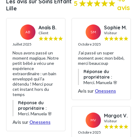
Les avis sur Soins Enfant
5
avis
Lille
Anaïs B.
Sophie M.
AB
SM
Client
Visiteur
Juillet 2025
Octobre 2025
Nous avons passé un
J’ai passé un super
moment magique. Notre
moment avec mon bébé,
petit bébé a vécu une
merci beaucoup
expérience
Réponse du
extraordinaire : un bain
propriétaire :
enveloppé qui l’a
Merci. Manuela 🌸
détendu ! Merci pour
cet instant hors du
Avis sur
Onessens
temps
Réponse du
propriétaire :
Merci. Manuela 🌸
Margot V.
MV
Visiteur
Avis sur
Onessens
Octobre 2025