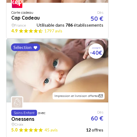
Carte cadeau
Dès
Cap Cadeau
50 €
Utilisable dans
786
établissements
France
4.9
1797 avis
Sélection
Jusqu'à
-40€
Impression et livraison offertes
Dès
Soins Enfant
avec
60 €
Onessens
Croix
5.0
45 avis
12
offres