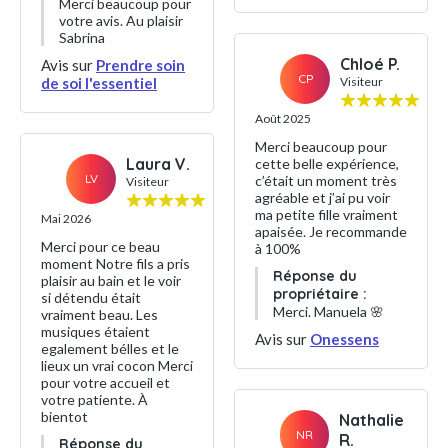
Merci beaucoup pour
votre avis. Au plaisir
Sabrina
Chloé P.
Avis sur
Prendre soin
CP
de soi l'essentiel
Visiteur
Août 2025
Merci beaucoup pour
Laura V.
cette belle expérience,
LV
c’était un moment très
Visiteur
agréable et j’ai pu voir
ma petite fille vraiment
Mai 2026
apaisée. Je recommande
Merci pour ce beau
à 100%
moment Notre fils a pris
Réponse du
plaisir au bain et le voir
propriétaire :
si détendu était
Merci. Manuela 🌸
vraiment beau. Les
musiques étaient
Avis sur
Onessens
egalement bélles et le
lieux un vrai cocon Merci
pour votre accueil et
votre patiente. À
bientot
Nathalie
NR
R.
Réponse du