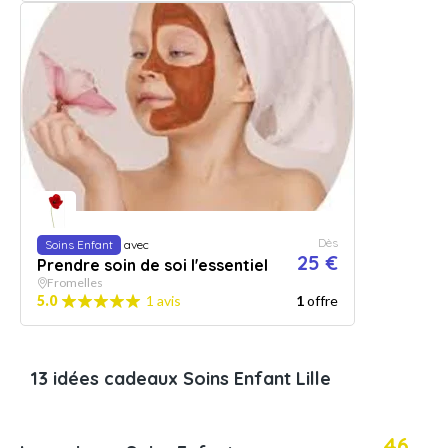
Dès
Soins Enfant
avec
25 €
Prendre soin de soi l'essentiel
Fromelles
5.0
1 avis
1
offre
13 idées cadeaux Soins Enfant Lille
46