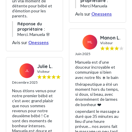
propriétaire :
un vrai moment de
Merci Manuela
détente pour bébé et
d’émotion pour les
Avis sur
Onessens
parents.
Réponse du
propriétaire :
Merci. Manuela 🌸
Manon L.
ML
Avis sur
Onessens
Visiteur
Juin 2025
Manuela est d’une
Julie L.
douceur incroyable et
JL
Visiteur
communique si bien
avec notre fils ☀️ le bain
Décembre 2025
thérapeutique a été un
moment hors du temps,
Nous étions venus pour
si doux, si beau, avec
notre premier bébé et
énormément de larmes
c'est avec grand plaisir
de bonheur ❤️
que nous sommes
revenus pour notre
cependant le massage a
deuxième bébé ! Ce
duré que 35 minutes au
sont des moments de
lieu d’une heure
bonheur intenses.
prévue… nos avons fait
Manuela est douce et
le massage un peu tard