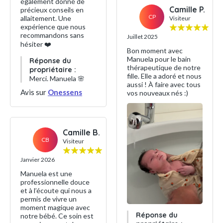
également donné de
Camille P.
précieux conseils en
CP
allaitement. Une
Visiteur
expérience que nous
recommandons sans
Juillet 2025
hésiter ❤️
Bon moment avec
Manuela pour le bain
Réponse du
thérapeutique de notre
propriétaire :
fille. Elle a adoré et nous
Merci. Manuela 🌸
aussi ! À faire avec tous
Avis sur
Onessens
vos nouveaux nés :)
Camille B.
CB
Visiteur
Janvier 2026
Manuela est une
professionnelle douce
et à l’écoute qui nous a
permis de vivre un
moment magique avec
Réponse du
notre bébé. Ce soin est