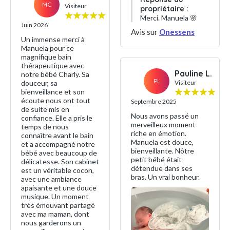
MC
Visiteur
propriétaire :
Merci. Manuela 🌸
Juin 2026
Avis sur
Onessens
Un immense merci à
Manuela pour ce
magnifique bain
thérapeutique avec
Pauline L.
notre bébé Charly. Sa
PL
douceur, sa
Visiteur
bienveillance et son
écoute nous ont tout
Septembre 2025
de suite mis en
Nous avons passé un
confiance. Elle a pris le
merveilleux moment
temps de nous
riche en émotion.
connaître avant le bain
Manuela est douce,
et a accompagné notre
bienveillante. Nôtre
bébé avec beaucoup de
petit bébé était
délicatesse. Son cabinet
détendue dans ses
est un véritable cocon,
bras. Un vrai bonheur.
avec une ambiance
apaisante et une douce
musique. Un moment
très émouvant partagé
avec ma maman, dont
nous garderons un