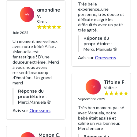
Très belle
expérience,,une
amandine
personne, très douce et
AV
v.
délicate malgré les
Client
difficultés avec un petit
très agité.
Juin 2025
Réponse du
Un moment merveilleux
propriétaire :
avec notre bébé Alice .
Merci. Manuela 🌸
«Manuella est
fantastique ! D’une
Avis sur
Onessens
douceur extrême . Merci
à vous nous avons
ressenti beaucoup
d’émotion . Un grand
Tifaine F.
merci
TF
Visiteur
Réponse du
propriétaire :
Septembre 2025
Merci.Manuela 🌸
Très bon moment passé
Avis sur
Onessens
avec Manuela, notre
bébé était apaisé et
calme un vrai bonheur.
Merci encore
Manon C.
Réponse du