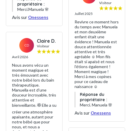
Visiteur
propriétaire :
Merci.Manuela 🌸
Juillet 2025
Avis sur
Onessens
Revivre ce moment hors
du temps avec Manuela
et mon deuxième
enfant était une
Claire D.
évidence ! Manuela est
CD
Visiteur
douce attentionnée
attentive et très
agréable ☺️ Mon fils
Avril 2026
était si apaisé et nous
Nous avons vécu un
l’étions également !
moment magique et
Moment magique !
très émouvant avec
Merci à mes copines
notre bébé lors du bain
pour ce cadeau de
thérapeutique.
naissance ☺️
Manuella est d’une
Réponse du
douceur incroyable, très
propriétaire :
attentive et
Merci. Manuela 🌸
bienveillante. 🏵️ Elle a su
créer une atmosphère
Avis sur
Onessens
apaisante, autant pour
notre bébé que pour
nous, et nous a