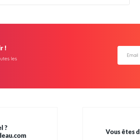
r !
utes les
l ?
Vous êtes d
adeau.com