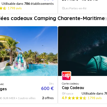
Utilisable dans
786
établissements
1798 avis
Les Portes-en-Ré
dées cadeaux Camping Charente-Maritime
V
Dès
Carte cadeau
vec
600 €
Cap Cadeau
ages
Utilisable dans
7
France
2
offres
4.9
1798 avis
SUR-MER + 1 autres villes