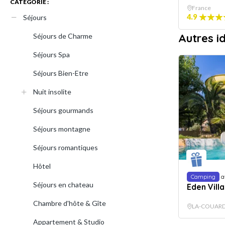
CATÉGORIE :
France
4.9
Séjours
Autres i
Séjours de Charme
Séjours Spa
Séjours Bien-Etre
Nuit insolite
Séjours gourmands
Séjours montagne
Séjours romantiques
Hôtel
Camping
a
Séjours en chateau
Eden Vill
Chambre d'hôte & Gîte
LA-COUARDE-
Appartement & Studio