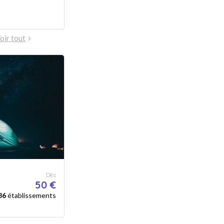
oir tout
Dès
50 €
86
établissements