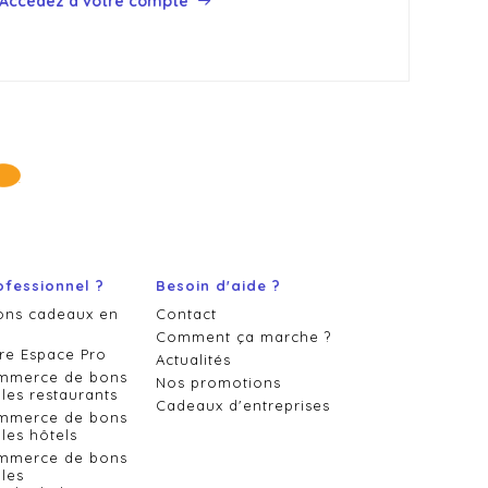
Accédez à votre compte
ofessionnel ?
Besoin d'aide ?
ons cadeaux en
Contact
Comment ça marche ?
re Espace Pro
Actualités
ommerce de bons
Nos promotions
les restaurants
Cadeaux d'entreprises
ommerce de bons
les hôtels
ommerce de bons
les