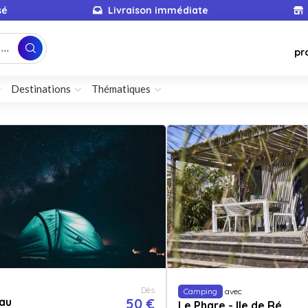
sé
Livraison immédiate
...
pr
Destinations
Thématiques
Dès
Camping
avec
au
50 €
Le Phare - Ile de Ré