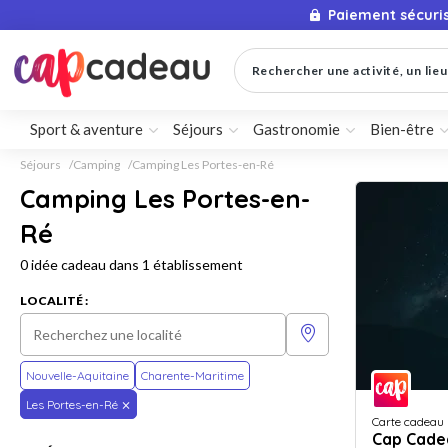
Paiement sécuri
Rechercher une activité, un lieu 
Sport & aventure
Séjours
Gastronomie
Bien-être
Séjours
Camping
Camping Les Portes-en-Ré
Camping Les Portes-en-
Ré
0 idée cadeau dans 1 établissement
LOCALITÉ :
Nouvelle-Aquitaine
Charente-Maritime
Les Portes-en-Ré
Carte cadeau
Cap Cade