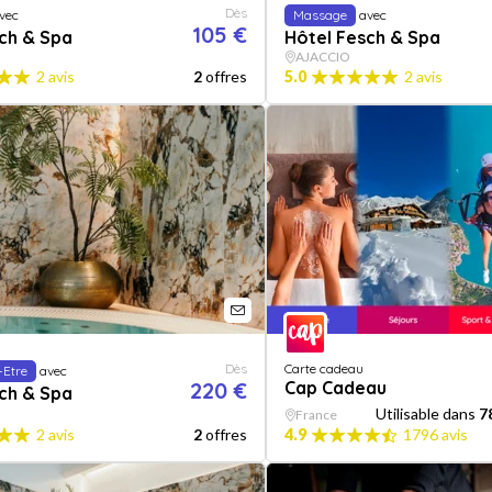
Dès
vec
Massage
avec
105 €
ch & Spa
Hôtel Fesch & Spa
AJACCIO
2 avis
2
offres
5.0
2 avis
Dès
Carte cadeau
-Etre
avec
220 €
Cap Cadeau
ch & Spa
Utilisable dans
7
France
2 avis
2
offres
4.9
1796 avis