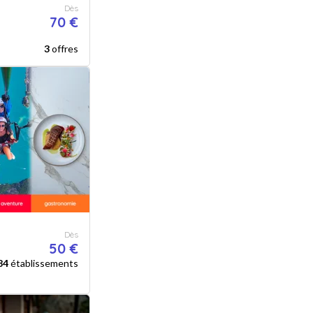
Dès
70 €
3
offres
Dès
50 €
84
établissements