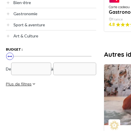
Bien-être
Carte cadeau
Gastrono
Gastronomie
France
4.8
Sport & aventure
Art & Culture
BUDGET :
Autres i
De
à
Plus de filtres