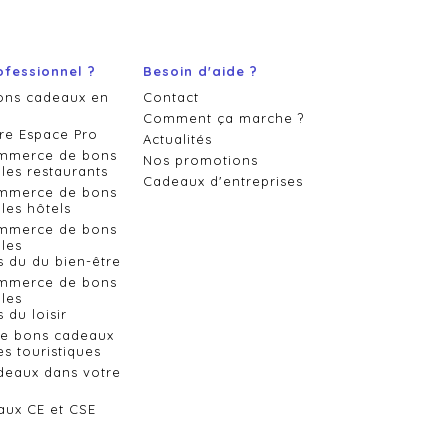
ofessionnel ?
Besoin d'aide ?
ons cadeaux en
Contact
Comment ça marche ?
re Espace Pro
Actualités
ommerce de bons
Nos promotions
les restaurants
Cadeaux d'entreprises
ommerce de bons
les hôtels
ommerce de bons
les
s du du bien-être
ommerce de bons
les
 du loisir
de bons cadeaux
es touristiques
deaux dans votre
aux CE et CSE