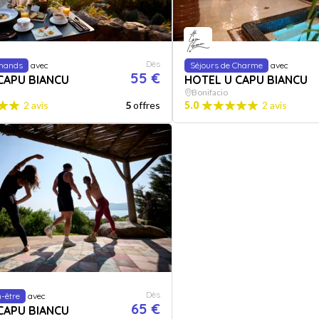
Dès
mands
avec
Séjours de Charme
avec
55 €
CAPU BIANCU
HOTEL U CAPU BIANCU
Bonifacio
2 avis
5
offres
5.0
2 avis
Dès
-être
avec
65 €
CAPU BIANCU