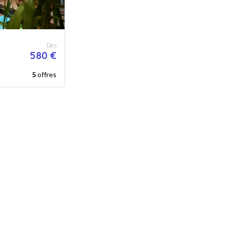
Dès
580 €
5
offres