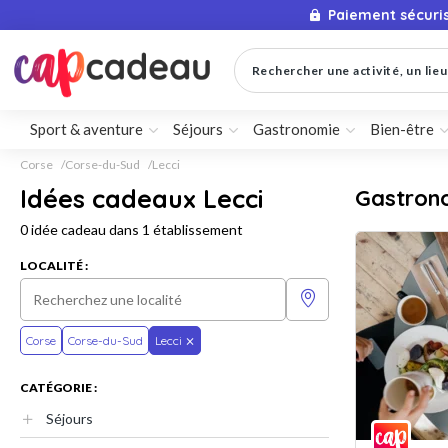
Paiement sécuri
Rechercher une activité, un lieu 
Sport & aventure
Séjours
Gastronomie
Bien-être
Corse
Corse-du-Sud
Lecci
Idées cadeaux Lecci
Gastron
0 idée cadeau dans 1 établissement
LOCALITÉ :
Corse
Corse-du-Sud
Lecci
CATÉGORIE :
Séjours