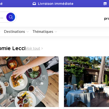
sé
Livraison immédiate
...
pr
Destinations
Thématiques
omie Lecci
Voir tout