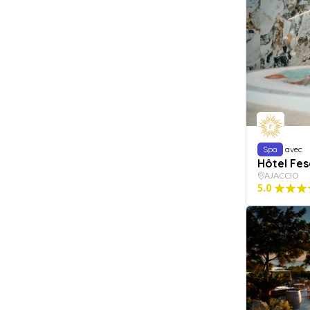
Spa
avec
Hôtel Fes
AJACCIO
5.0