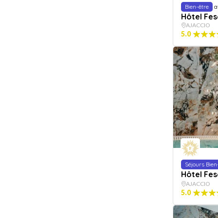
Bien-être
a
Hôtel Fes
AJACCIO
5.0
Séjours Bien
Hôtel Fes
AJACCIO
5.0