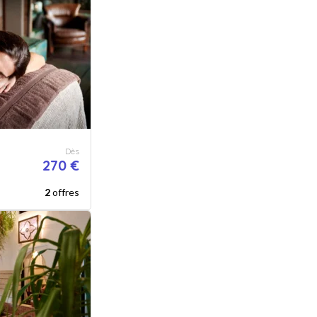
Dès
270 €
2
offres