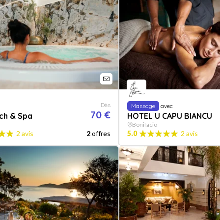
Dès
Massage
avec
70 €
ch & Spa
HOTEL U CAPU BIANCU
Bonifacio
2 avis
2
offres
5.0
2 avis