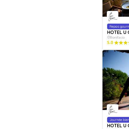
Repas gour
HOTEL U 
Bonifacio
5.0
Journée bien
HOTEL U 