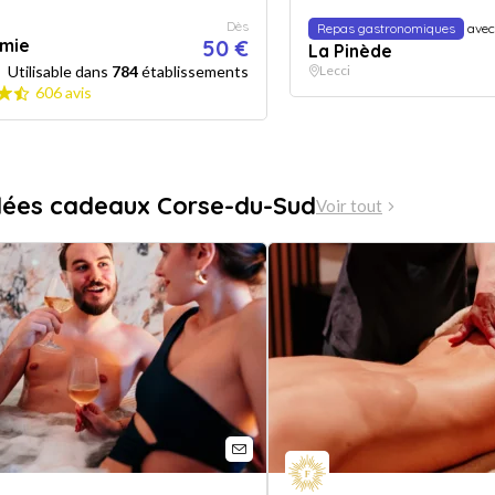
Dès
Repas gastronomiques
avec
mie
50 €
La Pinède
Utilisable dans
784
établissements
Lecci
606 avis
dées cadeaux Corse-du-Sud
Voir tout