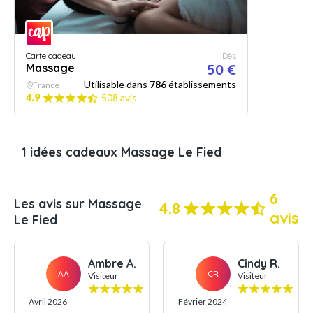
Carte cadeau
Dès
Massage
50 €
Utilisable dans
786
établissements
France
4.9
508 avis
1 idées cadeaux Massage Le Fied
6
Les avis sur Massage
4.8
avis
Le Fied
Ambre A.
Cindy R.
AA
CR
Visiteur
Visiteur
Avril 2026
Février 2024