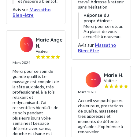
et j'espère à bientôt.
travail Adresse à retenir
sans hésitation
Avis sur
Massatho
Bien-être
Réponse du
propriétaire :
Merci pour ce retour.
Au plaisir de vous
accueillir à nouveau.
Marie Ange
MN
Avis sur
Massatho
N.
Bien-être
Visiteur
Mars 2024
Merci pour ce soin de
Marie H.
grande qualité. Le
MH
Visiteur
massage est complet de
la tête aux pieds, très
professionnel, à la fois
Mars 2023
relaxant et
Accueil sympathique et
redynamisant. J'ai
chaleureux, prestations
ressenti les bienfaits de
de qualité, massages
ce soin pendant
très appréciés et
plusieurs jours voire
moments de détente
semaines! L'espace
agréables. Expérience à
détente avec sauna,
renouveler.
douche et tisane est