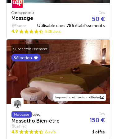
Carte cadeau
Dès
Massage
50 €
Utilisable dans
786
établissements
France
4.9
508 avis
Super établissement
Sélection
Impression et livraison offertes
Dès
Massage
avec
150 €
Massatho Bien-être
Le Fied
4.8
6 avis
1
offre