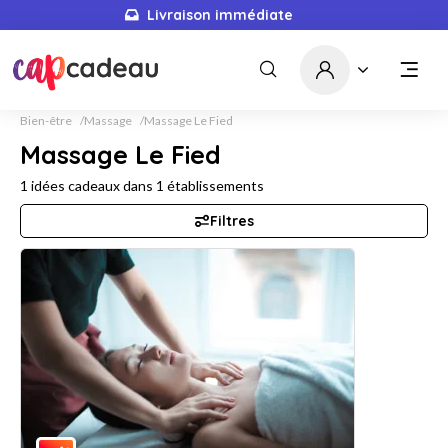
Livraison immédiate
Bien-être
Massage
Massage Le Fied
Massage Le Fied
1
idées cadeaux dans
1
établissements
Filtres