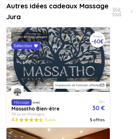
Autres idées cadeaux Massage
Voir
tout
Jura
Super établissement
Jusqu'à
-60€
Sélection
Impression et livraison offertes
Dès
Massage
avec
30 €
Massatho Bien-être
Fay-en-Montagne
4.8
6 avis
5
offres