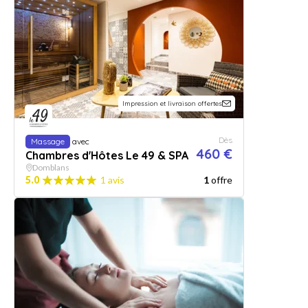
Impression et livraison offertes
Dès
Massage
avec
460 €
Chambres d'Hôtes Le 49 & SPA
Domblans
5.0
1 avis
1
offre