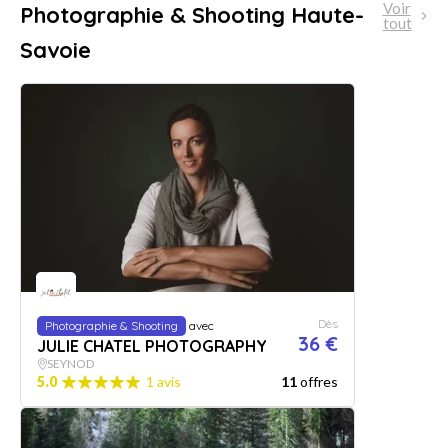
Voir
Photographie & Shooting Haute-
tout
Savoie
Dès
Photographie & Shooting
avec
36 €
JULIE CHATEL PHOTOGRAPHY
SEYNOD
5.0
1 avis
11
offres