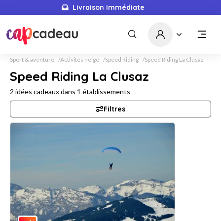
Livraison immédiate
Sport & aventure
Activités neige
Speed Riding
Speed Riding La Clusaz
Speed Riding La Clusaz
2
idées cadeaux dans
1
établissements
Filtres