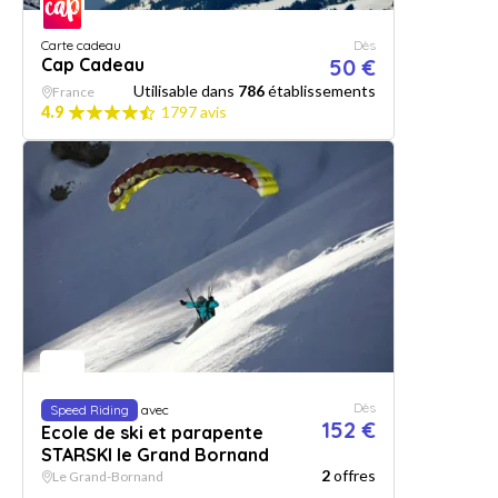
Carte cadeau
Dès
Cap Cadeau
50 €
Utilisable dans
786
établissements
France
4.9
1797 avis
Dès
Speed Riding
avec
152 €
Ecole de ski et parapente
STARSKI le Grand Bornand
2
offres
Le Grand-Bornand