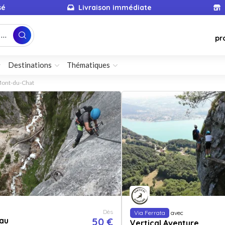
sé
Livraison immédiate
...
pr
Destinations
Thématiques
-Mont-du-Chat
Dès
Via Ferrata
avec
au
50 €
Vertical Aventure