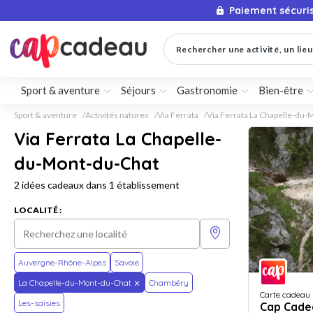
Paiement sécuri
Rechercher une activité, un lieu 
Sport & aventure
Séjours
Gastronomie
Bien-être
Sport & aventure
Activités natures
Via Ferrata
Via Ferrata La Chapelle-du
Via Ferrata La Chapelle-
du-Mont-du-Chat
2 idées cadeaux dans 1 établissement
LOCALITÉ :
Auvergne-Rhône-Alpes
Savoie
La Chapelle-du-Mont-du-Chat
Chambéry
Carte cadeau
Les-saisies
Cap Cade