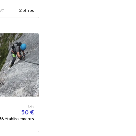
2
offres
AT
Dès
50 €
86
établissements