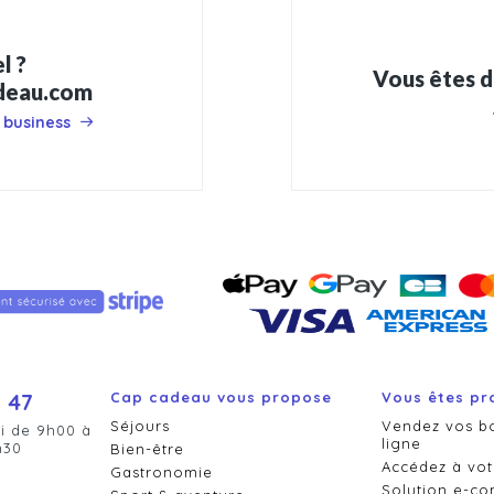
l ?
Vous êtes d
adeau.com
 business
 47
Cap cadeau vous propose
Vous êtes pr
Séjours
Vendez vos b
i de 9h00 à
ligne
h30
Bien-être
Accédez à vot
Gastronomie
Solution e-c