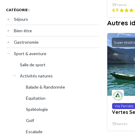
France
CATÉGORIE :
4.9
Séjours
Autres i
Bien-être
Gastronomie
Super établi
Sport & aventure
Salle de sport
Activités natures
Balade & Randonnée
Équitation
Via Ferrata
Spéléologie
Vertes Se
Golf
Nances
Escalade