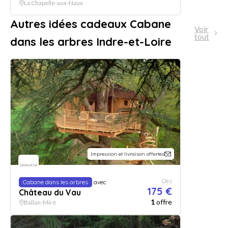
La Chapelle-aux-Naux
Autres idées cadeaux Cabane
Voir
tout
dans les arbres Indre-et-Loire
Impression et livraison offertes
Dès
Cabane dans les arbres
avec
175 €
Château du Vau
1
offre
Ballan-Miré