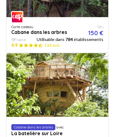
Carte cadeau
Dès
Cabane dans les arbres
150 €
Utilisable dans
784
établissements
France
4.9
136 avis
Cabane dans les arbres
avec
La batelière sur Loire