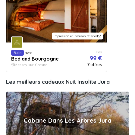
Impression et livraison offertes
Dès
Bulle
avec
99 €
Bed and Bourgogne
7
offres
Messey-sur-Grosne
Les meilleurs cadeaux Nuit Insolite Jura
Cabane Dans Les Arbres Jura