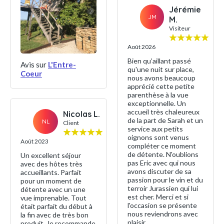
Jérémie
JM
M.
Visiteur
Août 2026
Bien qu’aillant passé
Avis sur
L'Entre-
qu'une nuit sur place,
Coeur
nous avons beaucoup
apprécié cette petite
parenthèse à la vue
exceptionnelle. Un
accueil très chaleureux
Nicolas L.
de la part de Sarah et un
NL
Client
service aux petits
oignons sont venus
Août 2023
compléter ce moment
de détente. N'oublions
Un excellent séjour
pas Eric avec qui nous
avec des hôtes très
avons discuter de sa
accueillants. Parfait
passion pour le vin et du
pour un moment de
terroir Jurassien qui lui
détente avec un une
est cher. Merci et si
vue imprenable. Tout
l'occasion se présente
était parfait du début à
nous reviendrons avec
la fin avec de très bon
plaisir.
produit. Je recommande