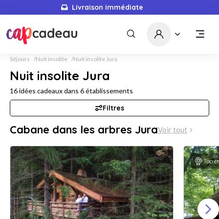
Livraison immédiate
5679
idées cadeaux
Séjours
Nuit insolite
Nuit insolite Jura
Nuit insolite Jura
16
idées cadeaux dans
6
établissements
Filtres
Cabane dans les arbres Jura
Voir tout
Top é