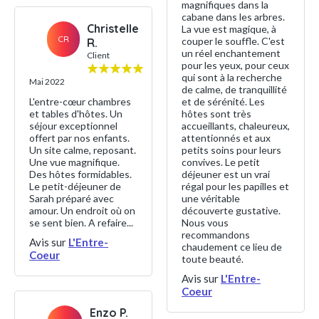
magnifiques dans la
cabane dans les arbres.
Christelle
La vue est magique, à
CR
couper le souffle. C'est
R.
un réel enchantement
Client
pour les yeux, pour ceux
qui sont à la recherche
Mai 2022
de calme, de tranquillité
L'entre-cœur chambres
et de sérénité. Les
et tables d'hôtes. Un
hôtes sont très
séjour exceptionnel
accueillants, chaleureux,
offert par nos enfants.
attentionnés et aux
Un site calme, reposant.
petits soins pour leurs
Une vue magnifique.
convives. Le petit
Des hôtes formidables.
déjeuner est un vrai
Le petit-déjeuner de
régal pour les papilles et
Sarah préparé avec
une véritable
amour. Un endroit où on
découverte gustative.
se sent bien. A refaire...
Nous vous
recommandons
Avis sur
L'Entre-
chaudement ce lieu de
Coeur
toute beauté.
Avis sur
L'Entre-
Coeur
Enzo P.