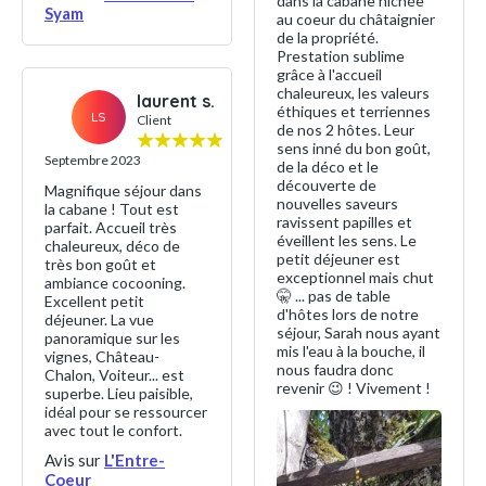
dans la cabane nichée
Syam
au coeur du châtaignier
de la propriété.
Prestation sublime
grâce à l'accueil
chaleureux, les valeurs
laurent s.
éthiques et terriennes
LS
Client
de nos 2 hôtes. Leur
sens inné du bon goût,
Septembre 2023
de la déco et le
découverte de
Magnifique séjour dans
nouvelles saveurs
la cabane ! Tout est
ravissent papilles et
parfait. Accueil très
éveillent les sens. Le
chaleureux, déco de
petit déjeuner est
très bon goût et
exceptionnel mais chut
ambiance cocooning.
🤫 ... pas de table
Excellent petit
d'hôtes lors de notre
déjeuner. La vue
séjour, Sarah nous ayant
panoramique sur les
mis l'eau à la bouche, il
vignes, Château-
nous faudra donc
Chalon, Voiteur... est
revenir 😉 ! Vivement !
superbe. Lieu paisible,
idéal pour se ressourcer
avec tout le confort.
Avis sur
L'Entre-
Coeur