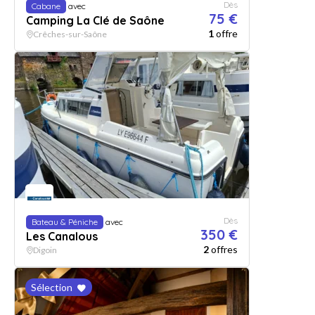
Dès
Cabane
avec
75 €
Camping La Clé de Saône
1
offre
Crêches-sur-Saône
Dès
Bateau & Péniche
avec
350 €
Les Canalous
2
offres
Digoin
Sélection