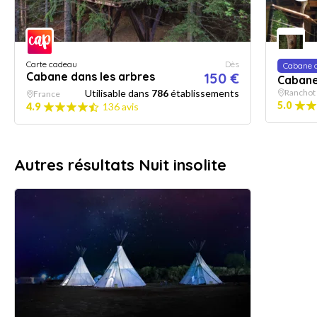
Carte cadeau
Dès
Cabane d
Cabane dans les arbres
150 €
Cabanes
Utilisable dans
786
établissements
Ranchot
France
5.0
4.9
136 avis
Autres résultats Nuit insolite