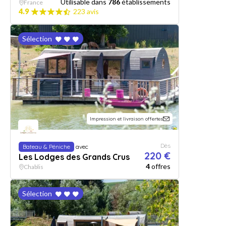
Utilisable dans
786
établissements
France
4.9
223 avis
Sélection
Impression et livraison offertes
Dès
Bateau & Péniche
avec
220 €
Les Lodges des Grands Crus
4
offres
Chablis
Sélection