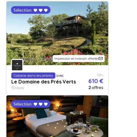
Sélection
Impression et livraison offertes
Dès
Cabane dans les arbres
avec
610 €
Le Domaine des Prés Verts
2
offres
Jouey
Sélection