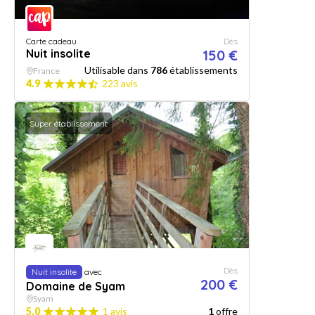
Carte cadeau
Dès
Nuit insolite
150 €
Utilisable dans
786
établissements
France
4.9
223 avis
Super établissement
Dès
Nuit insolite
avec
200 €
Domaine de Syam
Syam
5.0
1 avis
1
offre