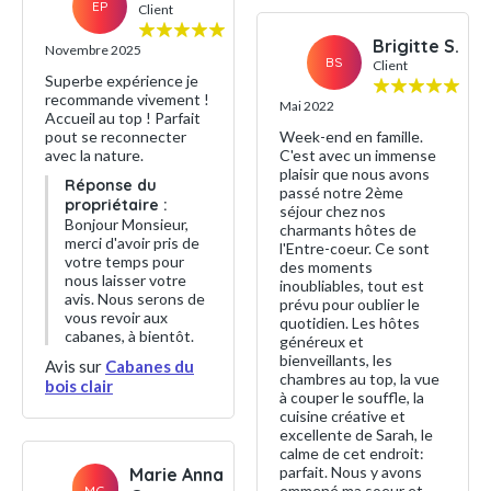
EP
Client
Brigitte S.
Novembre 2025
BS
Client
Superbe expérience je
recommande vivement !
Mai 2022
Accueil au top ! Parfait
pout se reconnecter
Week-end en famille.
avec la nature.
C'est avec un immense
plaisir que nous avons
Réponse du
passé notre 2ème
propriétaire :
séjour chez nos
Bonjour Monsieur,
charmants hôtes de
merci d'avoir pris de
l'Entre-coeur. Ce sont
votre temps pour
des moments
nous laisser votre
inoubliables, tout est
avis. Nous serons de
prévu pour oublier le
vous revoir aux
quotidien. Les hôtes
cabanes, à bientôt.
généreux et
bienveillants, les
Avis sur
Cabanes du
chambres au top, la vue
bois clair
à couper le souffle, la
cuisine créative et
excellente de Sarah, le
calme de cet endroit:
parfait. Nous y avons
Marie Anna
emmené ma soeur et
MG