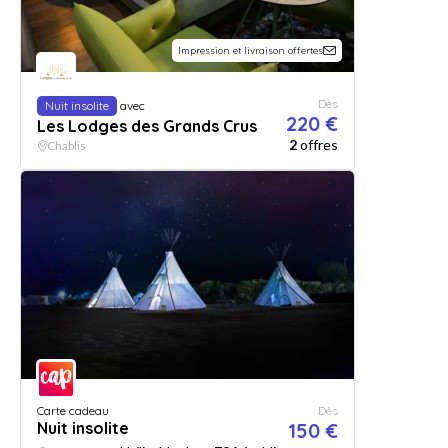
Impression et livraison offertes
Dès
Nuit insolite
avec
220 €
Les Lodges des Grands Crus
2
offres
Chablis
Carte cadeau
Dès
Nuit insolite
150 €