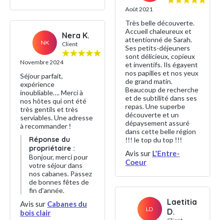
Août 2021
Très belle découverte.
Accueil chaleureux et
Nera K.
attentionné de Sarah.
NK
Client
Ses petits-déjeuners
sont délicieux, copieux
Novembre 2024
et inventifs. Ils égayent
nos papilles et nos yeux
Séjour parfait,
de grand matin.
expérience
Beaucoup de recherche
inoubliable…. Merci à
et de subtilité dans ses
nos hôtes qui ont été
repas. Une superbe
très gentils et très
découverte et un
serviables. Une adresse
dépaysement assuré
à recommander !
dans cette belle région
Réponse du
!!! le top du top !!!
propriétaire :
Avis sur
L'Entre-
Bonjour, merci pour
Coeur
votre séjour dans
nos cabanes. Passez
de bonnes fêtes de
fin d'année.
Laetitia
Avis sur
Cabanes du
LD
D.
bois clair