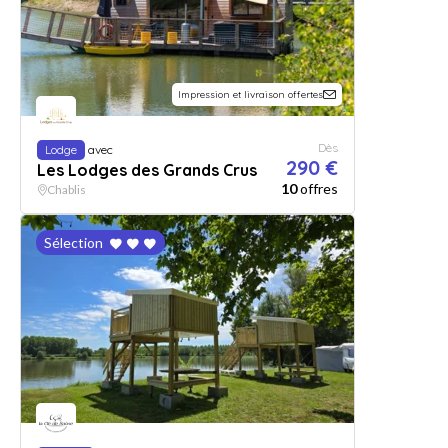
Impression et livraison offertes
Dès
Lodge
avec
290 €
Les Lodges des Grands Crus
10
offres
Chablis
Sélection