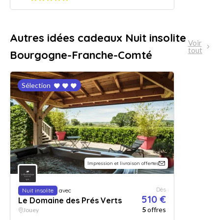
Autres idées cadeaux Nuit insolite
Voir
tout
Bourgogne-Franche-Comté
Sélection
Impression et livraison offertes
Dès
Nuit insolite
avec
510 €
Le Domaine des Prés Verts
5
offres
Jouey