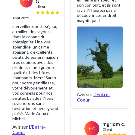
G.
son conjoint, et ils sont
Client
ravis. N'hésitez pas à
découvrir cet endroit
Août 2025
magnifique !
merveilleux petit séjour,
au milieu des vignes,
dans la cabane du
châtaignier. Une vue
splendide, un calme
apaisant, d'excellents
petits déjeuners maison
très copieux avec des
produits d'une grande
qualité et des hôtes
charmants. Merci Sarah
pour votre gentillesse,
votre dévouement et
vos conseils pour nos
Avis sur
L'Entre-
petites balades. Nous
Coeur
reviendrons sans
hésitation et avec grand
plaisir. Marie Anna et
Michel.
myriam c.
Avis sur
L'Entre-
MC
Client
Coeur