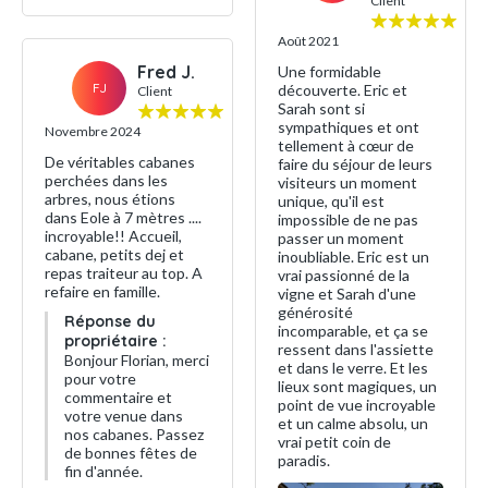
Client
Août 2021
Fred J.
Une formidable
FJ
découverte. Eric et
Client
Sarah sont si
sympathiques et ont
Novembre 2024
tellement à cœur de
De véritables cabanes
faire du séjour de leurs
perchées dans les
visiteurs un moment
arbres, nous étions
unique, qu'il est
dans Eole à 7 mètres ....
impossible de ne pas
incroyable!! Accueil,
passer un moment
cabane, petits dej et
inoubliable. Eric est un
repas traiteur au top. A
vrai passionné de la
refaire en famille.
vigne et Sarah d'une
générosité
Réponse du
incomparable, et ça se
propriétaire :
ressent dans l'assiette
Bonjour Florian, merci
et dans le verre. Et les
pour votre
lieux sont magiques, un
commentaire et
point de vue incroyable
votre venue dans
et un calme absolu, un
nos cabanes. Passez
vrai petit coin de
de bonnes fêtes de
paradis.
fin d'année.