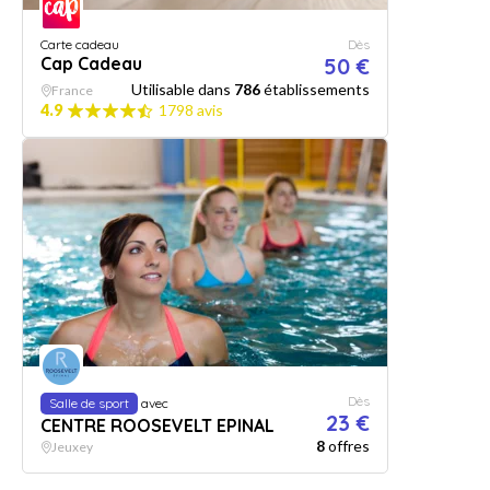
Carte cadeau
Dès
Cap Cadeau
50 €
Utilisable dans
786
établissements
France
4.9
1798 avis
Dès
Salle de sport
avec
23 €
CENTRE ROOSEVELT EPINAL
8
offres
Jeuxey