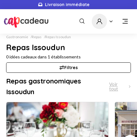
Livraison immédiate
Gastronomie
Repas
Repas Issoudun
Repas Issoudun
0
idées cadeaux dans
1
établissements
Filtres
Repas gastronomiques
Voir
tout
Issoudun