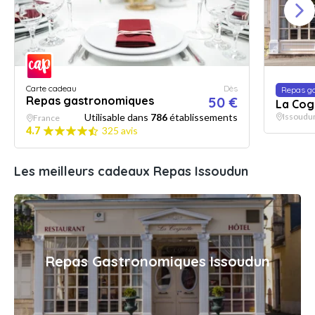
Carte cadeau
Dès
Repas g
Repas gastronomiques
50 €
La Cog
Utilisable dans
786
établissements
Issoudu
France
4.7
325 avis
Les meilleurs cadeaux Repas Issoudun
Repas Gastronomiques Issoudun