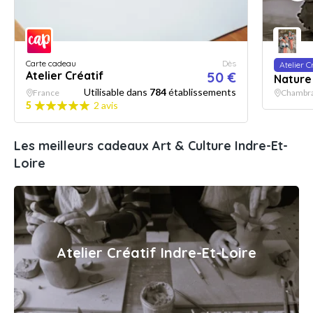
Carte cadeau
Dès
Atelier C
Atelier Créatif
50 €
Nature 
Utilisable dans
784
établissements
France
Chambra
5
2 avis
Les meilleurs cadeaux Art & Culture Indre-Et-
Loire
Atelier Créatif Indre-Et-Loire