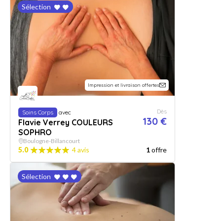
Sélection
Impression et livraison offertes
Dès
Soins Corps
avec
130 €
Flavie Verrey COULEURS
SOPHRO
Boulogne-Billancourt
5.0
4 avis
1
offre
Sélection