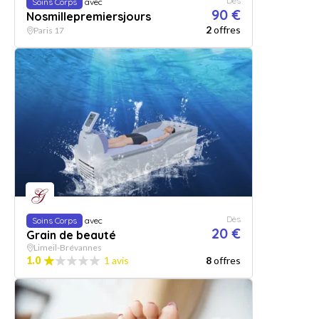
Dès
Soins Corps
avec
90 €
Nosmillepremiersjours
2
offres
Paris 17
Dès
Soins Corps
avec
20 €
Grain de beauté
Limeil-Brévannes
1.0
1 avis
8
offres