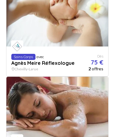
Dès
Soins Corps
avec
75 €
Agnès Meire Réflexologue
2
offres
Chevilly-Larue