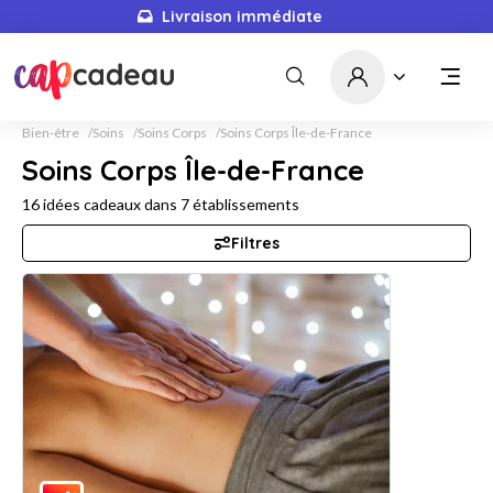
Livraison immédiate
Bien-être
Soins
Soins Corps
Soins Corps Île-de-France
Soins Corps Île-de-France
16
idées cadeaux dans
7
établissements
Filtres