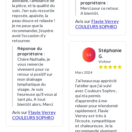
adorable, l’ambiance de
propriétaire :
la pièce, et la qualité du
Merci pour ce retour.
soin. J’en suis ressortie
A bientôt.
reposée, apaisée, la
peau douce et relaxée !
Avis sur
Flavie Verrey
je ne peux que la
COULEURS SOPHRO
recommander, j’espère
avoir l’occasion d’y
retourner.
Réponse du
Stéphanie
propriétaire :
SG
G.
Chère Nathalie, je
Visiteur
vous remercie
vivement pour ce
Mars 2024
retour si positif sur
mon drainage
J'ai beaucoup apprécié
lymphatique du
l'atelier que j'ai suivi
visage. Je suis
avec Couleurs Sophro ,
heureuse qu'il vous ai
qui m'a permis
tant plu. A tout
d'apprendre à me
bientôt alors. Merci
relaxer pour m'endormir
rapidement. Flavie
Avis sur
Flavie Verrey
Verrey est très à
COULEURS SOPHRO
l'écoute, sympathique
et chaleureuse. Je la
recommande vivement.