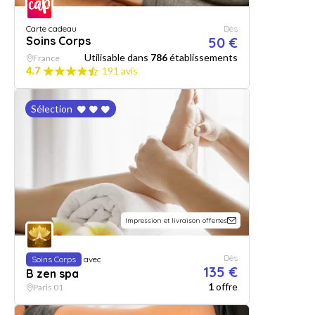
Carte cadeau
Dès
Soins Corps
50 €
Utilisable dans
786
établissements
France
4.7
191 avis
Sélection
Impression et livraison offertes
Dès
Soins Corps
avec
135 €
B zen spa
1
offre
Paris 01