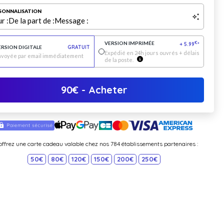
SONNALISATION
r :
De la part de :
Message :
VERSION IMPRIMÉE
€
+
5.99
*
ERSION DIGITALE
GRATUIT
Expédié en 24h jours ouvrés + délais
nvoyée par email immédiatement
de la poste.
90
€
- Acheter
offrez une carte cadeau valable chez nos 784 établissements partenaires :
50€
80€
120€
150€
200€
250€