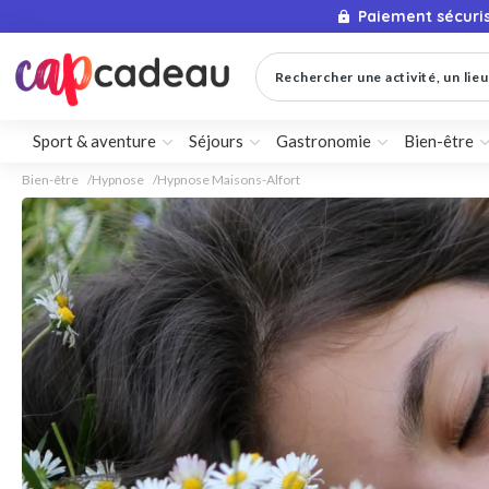
Paiement sécuri
Rechercher une activité, un lieu 
Sport & aventure
Séjours
Gastronomie
Bien-être
Bien-être
Hypnose
Hypnose Maisons-Alfort