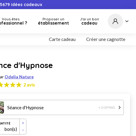
5679
idées cadeaux
Vous êtes
Proposer un
J'ai un bon
ofessionnel ?
établissement
cadeau
Carte cadeau
Créer une cagnotte
nce d'Hypnose
par
Odelia Nature
2 avis
Séance d'Hypnose
+ 3 OFFRES
NTITÉ
bon(s)