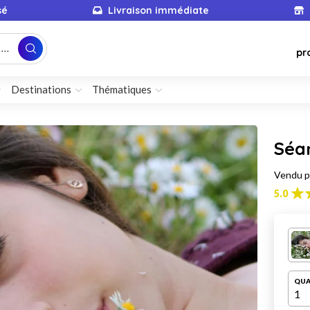
sé
Livraison immédiate
...
pr
Destinations
Thématiques
Séa
Vendu 
5.0
QUA
1