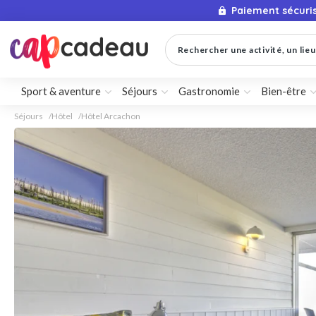
Paiement sécuri
Rechercher une activité, un lieu 
Sport & aventure
Séjours
Gastronomie
Bien-être
Séjours
Hôtel
Hôtel Arcachon