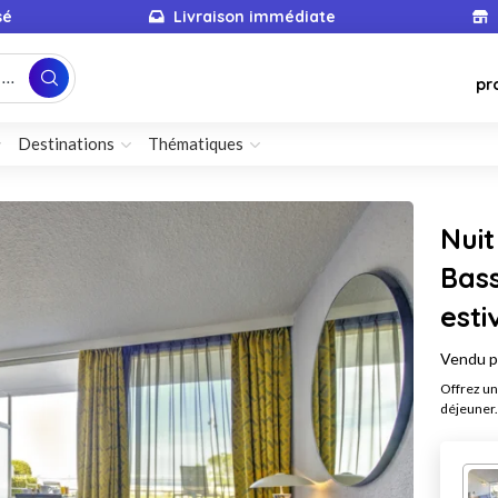
sé
Livraison immédiate
...
pr
Destinations
Thématiques
Nuit
Bass
esti
Vendu 
Offrez un
déjeuner.