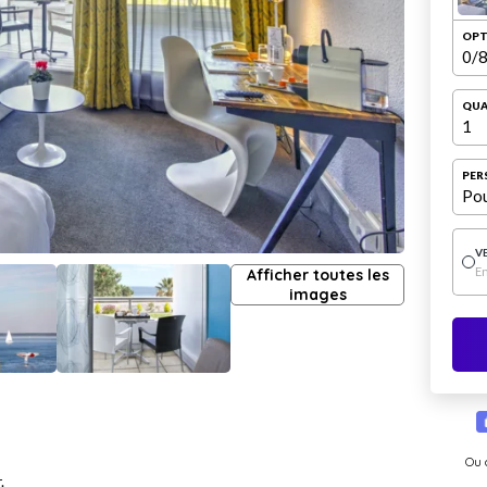
OPT
0
/8
QUA
1
PER
Pou
V
E
Afficher toutes les
images
Ou 
.