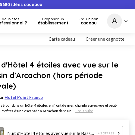
5680
idées cadeaux
Vous êtes
Proposer un
J'ai un bon
ofessionnel ?
établissement
cadeau
Carte cadeau
Créer une cagnotte
 d'Hôtel 4 étoiles avec vue sur le
in d'Arcachon (hors période
vale)
par
Hotel Point France
 séjour dans un hôtel 4 étoiles en front de mer, chambre avec vue et petit-
 Profitez d'une escapade à Arcachon dans un...
Lire la suite
Nuit d'Hôtel 4 étoiles avec vue sur le Bassin d'Arcachon (hors période estivale)
+ 3 OFFRES