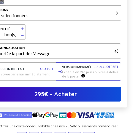
IONS
 selectionnées
NTITÉ
bon(s)
SONNALISATION
r :
De la part de :
Message :
VERSION IMPRIMÉE
+
5.99
€
OFFERT
ERSION DIGITALE
GRATUIT
Expédié en 24h jours ouvrés + délais
nvoyée par email immédiatement
de la poste.
295
€
- Acheter
offrez une carte cadeau valable chez nos 786 établissements partenaires :