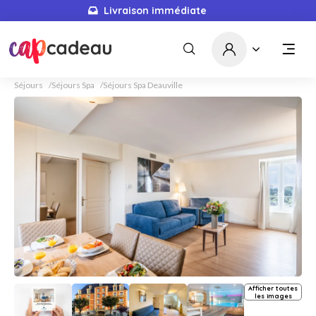
Livraison immédiate
Séjours
Séjours Spa
Séjours Spa Deauville
Afficher toutes
les images