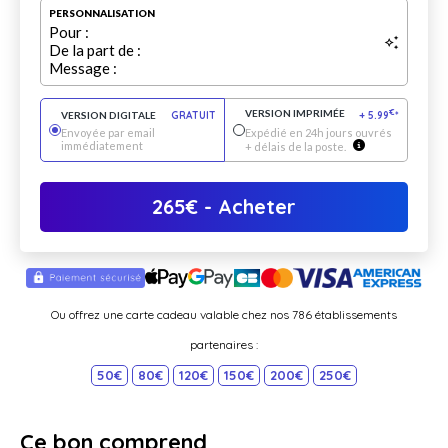
PERSONNALISATION
Pour :
De la part de :
Message :
VERSION IMPRIMÉE
€
VERSION DIGITALE
GRATUIT
+
5.99
*
Envoyée par email
Expédié en 24h jours ouvrés
immédiatement
+ délais de la poste.
265
€
- Acheter
Ou offrez une carte cadeau valable chez nos 786 établissements
partenaires :
50€
80€
120€
150€
200€
250€
Ce bon comprend