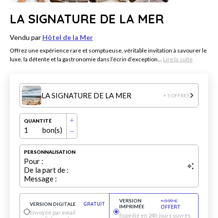
LA SIGNATURE DE LA MER
Vendu par
Hôtel de la Mer
Offrez une expérience rare et somptueuse, véritable invitation à savourer le
luxe, la détente et la gastronomie dans l’écrin d’exception...
Lire la suite
LA SIGNATURE DE LA MER
+ 5 OFFRES
QUANTITÉ
1
bon(s)
PERSONNALISATION
Pour :
De la part de :
Message :
VERSION
+
5.99
€
VERSION DIGITALE
GRATUIT
IMPRIMÉE
OFFERT
Envoyée par email
Expédié en 24h jours ouvrés