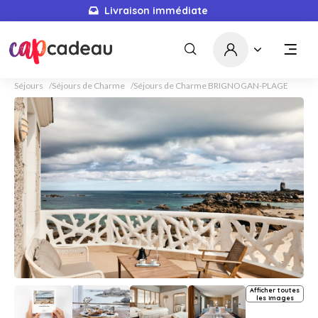
Livraison immédiate
Séjours
Séjours de Charme
Séjours de Charme BRIGNOGAN-PLAGE
Afficher toutes
les images