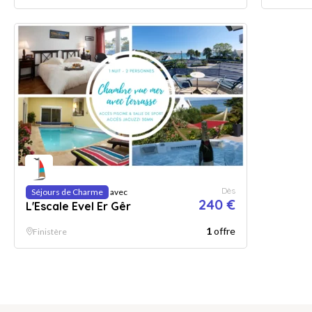
Dès
Séjours de Charme
avec
240 €
L'Escale Evel Er Gêr
1
offre
Finistère