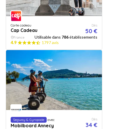
Carte cadeau
Dès
Cap Cadeau
50 €
Utilisable dans
786
établissements
France
4.9
1797 avis
Dès
Segway & Gyropode
avec
34 €
Mobilboard Annecy