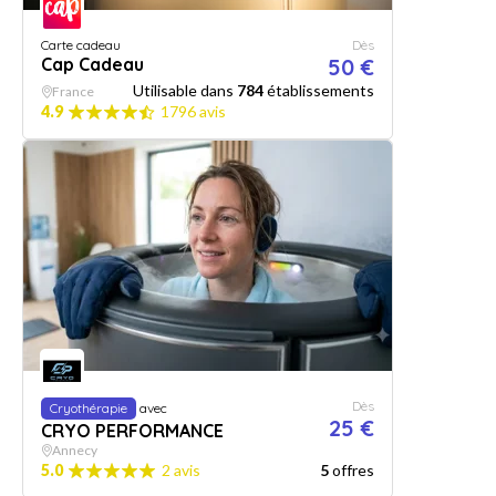
Carte cadeau
Dès
Cap Cadeau
50 €
Utilisable dans
784
établissements
France
4.9
1796 avis
Dès
Cryothérapie
avec
25 €
CRYO PERFORMANCE
Annecy
5.0
2 avis
5
offres