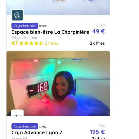
Dès
Cryothérapie
avec
49 €
Espace bien-être La Charpinière
Saint-Galmier
4.7
27 avis
2
offres
Dès
Cryothérapie
avec
195 €
Cryo Advance Lyon 7
1
offre
Lyon 07