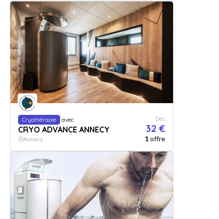
Dès
Cryothérapie
avec
32 €
CRYO ADVANCE ANNECY
1
offre
Annecy