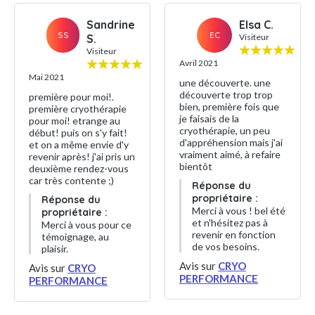
Sandrine
Elsa C.
SS
EC
S.
Visiteur
Visiteur
Avril 2021
Mai 2021
une découverte. une
découverte trop trop
première pour moi!.
bien, première fois que
première cryothérapie
je faisais de la
pour moi! etrange au
cryothérapie, un peu
début! puis on s'y fait!
d'appréhension mais j'ai
et on a même envie d'y
vraiment aimé, à refaire
revenir après! j'ai pris un
bientôt
deuxième rendez-vous
car très contente ;)
Réponse du
propriétaire :
Réponse du
Merci à vous ! bel été
propriétaire :
et n'hésitez pas à
Merci à vous pour ce
revenir en fonction
témoignage, au
de vos besoins.
plaisir.
Avis sur
CRYO
Avis sur
CRYO
PERFORMANCE
PERFORMANCE