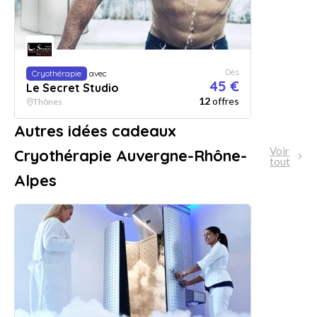
Dès
Cryothérapie
avec
45 €
Le Secret Studio
12
offres
Thônes
Autres idées cadeaux
Voir
Cryothérapie Auvergne-Rhône-
tout
Alpes