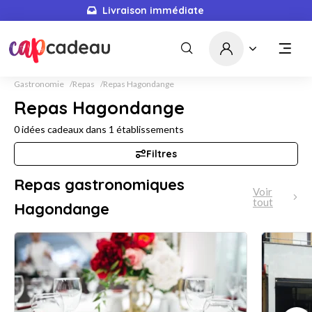
Livraison immédiate
Gastronomie
Repas
Repas Hagondange
Repas Hagondange
0
idées cadeaux dans
1
établissements
Filtres
Repas gastronomiques
Voir
tout
Hagondange