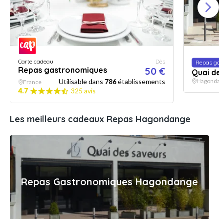
Carte cadeau
Dès
Repas g
Repas gastronomiques
50 €
Quai d
Utilisable dans
786
établissements
Hagond
France
4.7
325 avis
Les meilleurs cadeaux Repas Hagondange
Repas Gastronomiques Hagondange