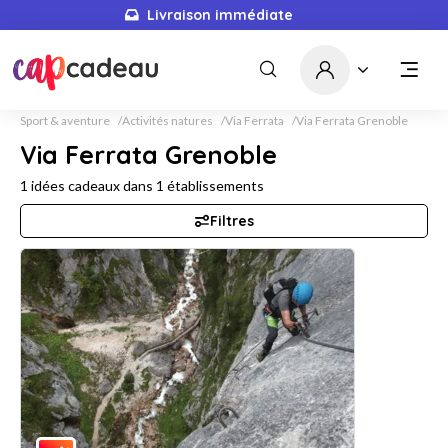
Livraison immédiate
Sport & aventure
Activités natures
Via Ferrata
Via Ferrata Grenoble
Via Ferrata Grenoble
1
idées cadeaux dans
1
établissements
Filtres