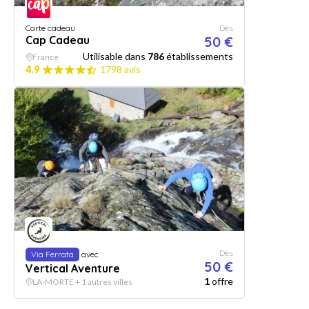
Carte cadeau
Dès
Cap Cadeau
50 €
Utilisable dans
786
établissements
France
4.9
1798 avis
Dès
Via Ferrata
avec
50 €
Vertical Aventure
1
offre
LA-MORTE + 1 autres villes