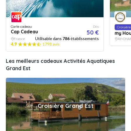
Carte cadeau
Dès
Croisière
Cap Cadeau
50 €
my Hou
Utilisable dans
786
établissements
France
AY-CHA
4.9
1798 avis
Les meilleurs cadeaux Activités Aquatiques
Grand Est
Croisière Grand Est