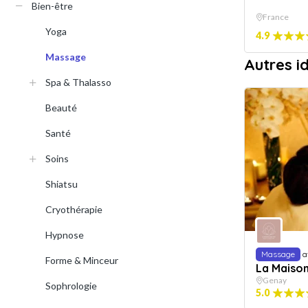
Bien-être
France
Yoga
4.9
Massage
Autres 
Spa & Thalasso
Beauté
Santé
Soins
Shiatsu
Cryothérapie
Hypnose
Massage
a
Forme & Minceur
La Maison
Genay
Sophrologie
5.0