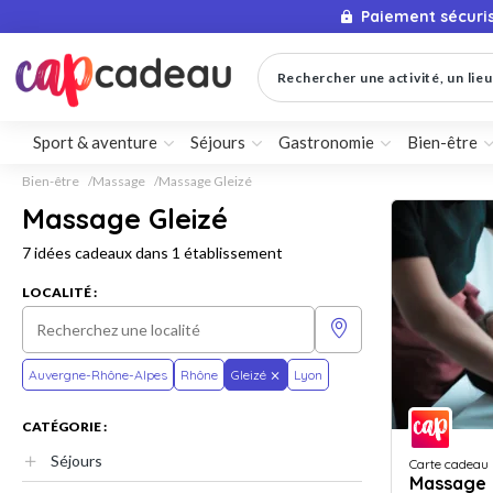
Paiement sécuri
Rechercher une activité, un lieu 
Sport & aventure
Séjours
Gastronomie
Bien-être
Bien-être
Massage
Massage Gleizé
Massage Gleizé
7 idées cadeaux dans 1 établissement
LOCALITÉ :
Auvergne-Rhône-Alpes
Rhône
Gleizé
Lyon
CATÉGORIE :
Séjours
Carte cadeau
Massage