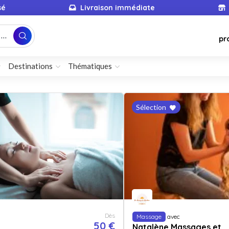
sé
Livraison immédiate
...
pr
Destinations
Thématiques
Sélection
Dès
Massage
avec
50 €
Natalène Massages et