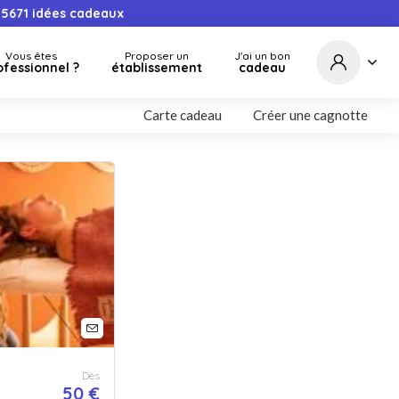
5671
idées cadeaux
Vous êtes
Proposer un
J'ai un bon
ofessionnel ?
établissement
cadeau
Carte cadeau
Créer une cagnotte
Dès
50 €