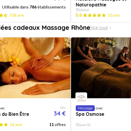
Naturopathie
Utilisable dans
786
établissements
Gleizé
508 avis
5.0
10 avis
idées cadeaux Massage Rhône
Voir tout
Dès
vec
Massage
avec
34 €
 du Bien Être
Spa Osmose
16 avis
11
offres
Lyon 02