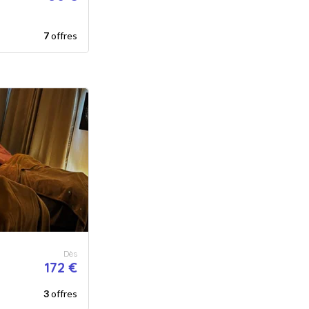
7
offres
Dès
172 €
3
offres