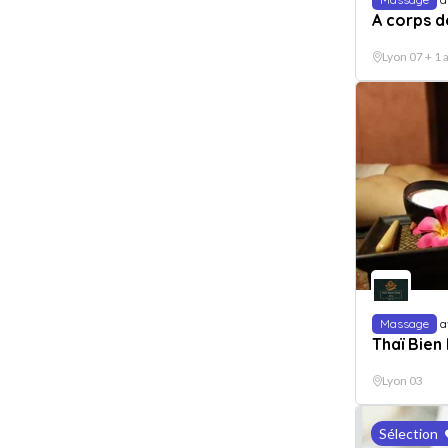
A corps d
Lyon 07 + 1 a
Massage
a
Thaï Bien
Lyon 03
Sélection