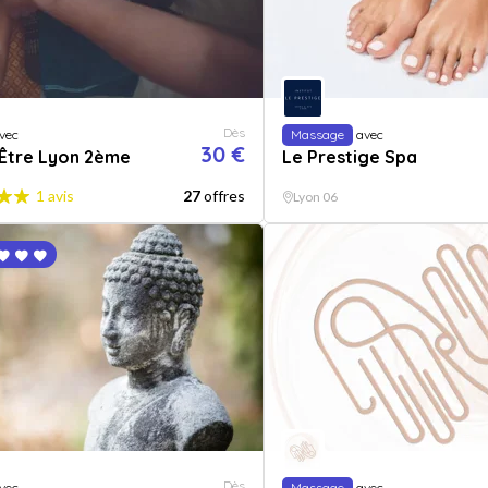
Dès
vec
Massage
avec
30 €
 Être Lyon 2ème
Le Prestige Spa
1 avis
27
offres
Lyon 06
Dès
vec
Massage
avec