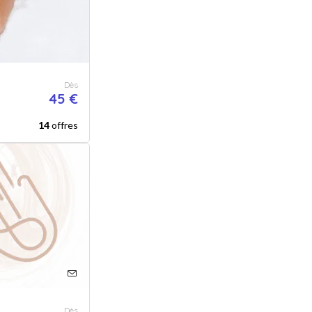
Dès
45 €
14
offres
Dès