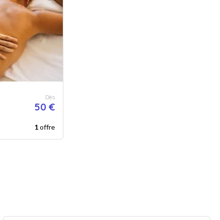
Dès
50 €
1
offre