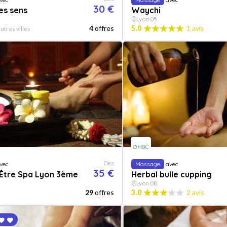
30 €
es sens
Waychi
Lyon 05
4
offres
5.0
1 avis
utres villes
Dès
vec
Massage
avec
35 €
 Être Spa Lyon 3ème
Herbal bulle cupping
Lyon 08
29
offres
3.0
2 avis