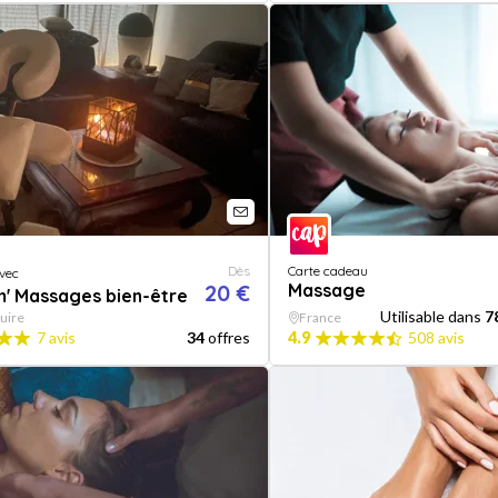
Dès
Carte cadeau
vec
20 €
Massage
' Massages bien-être
Utilisable dans
7
uire
France
7 avis
34
offres
4.9
508 avis