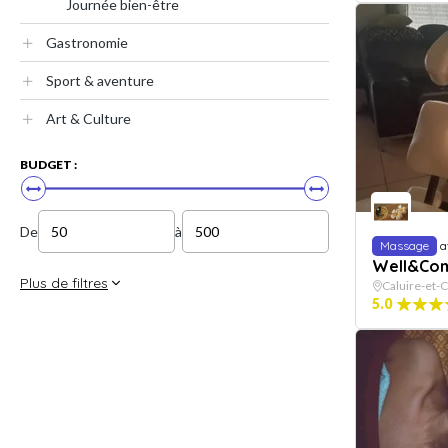
Journée bien-être
Gastronomie
Sport & aventure
Art & Culture
BUDGET :
De
à
Massage
a
Well&Com
Plus de filtres
Caluire-et-C
5.0