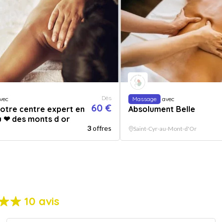
Dès
vec
Massage
avec
60 €
otre centre expert en
Absolument Belle
 ❤ des monts d or
3
offres
Saint-Cyr-au-Mont-d'Or
10 avis