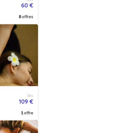
60 €
8
offres
Dès
109 €
1
offre