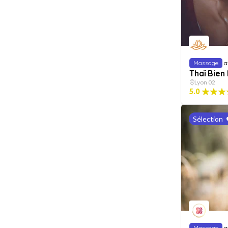
Massage
a
Thaï Bien
Lyon 02
5.0
Sélection
Massage
a