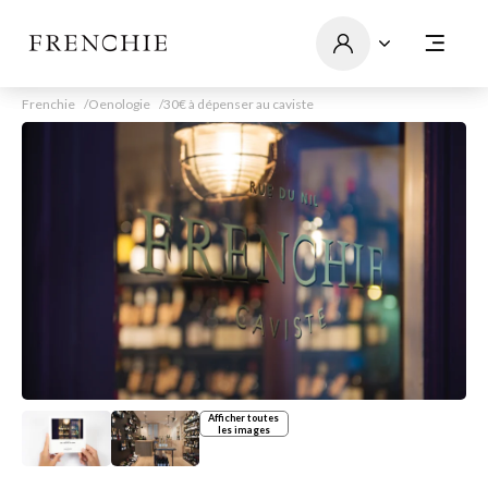
Frenchie
Oenologie
30€ à dépenser au caviste
Afficher toutes
les images