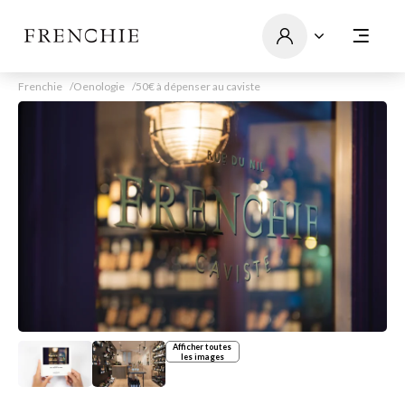
Frenchie
Oenologie
50€ à dépenser au caviste
Afficher toutes
les images