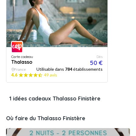
Carte cadeau
Dès
Thalasso
50 €
Utilisable dans
784
établissements
France
4.6
49 avis
1 idées cadeaux Thalasso Finistère
Où faire du Thalasso Finistère