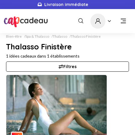
Livraison immédiate
Bien-être
Spa & Thalasso
Thalasso
Thalasso Finistère
Thalasso Finistère
1
idées cadeaux dans
1
établissements
Filtres