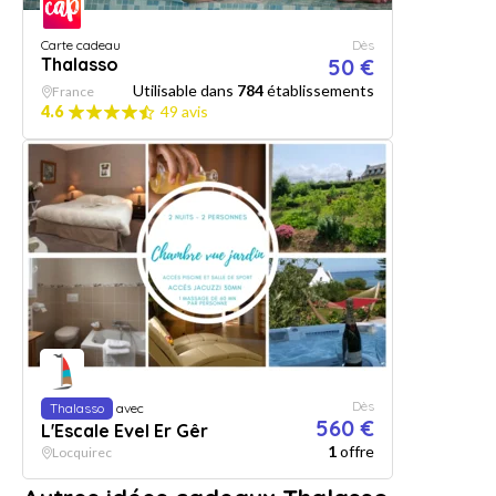
Carte cadeau
Dès
Thalasso
50 €
Utilisable dans
784
établissements
France
4.6
49 avis
Dès
Thalasso
avec
560 €
L'Escale Evel Er Gêr
1
offre
Locquirec