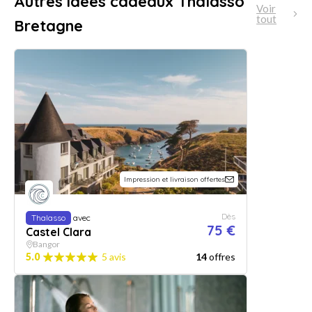
Autres idées cadeaux Thalasso
Voir
tout
Bretagne
Impression et livraison offertes
Dès
Thalasso
avec
75 €
Castel Clara
Bangor
5.0
5 avis
14
offres