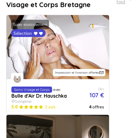
tout
Visage et Corps Bretagne
Super établissement
Sélection
Impression et livraison offertes
Dès
Soins Visage et Corps
avec
107 €
Bulle d'Air Dr. Hauschka
Guingamp
5.0
2 avis
4
offres