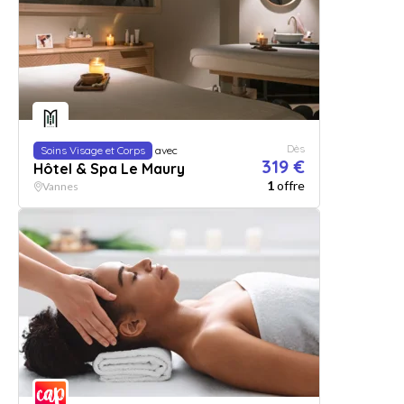
Dès
Soins Visage et Corps
avec
319 €
Hôtel & Spa Le Maury
1
offre
Vannes