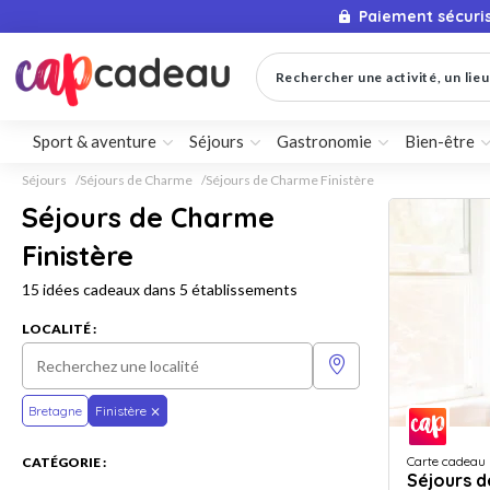
Paiement sécuri
Rechercher une activité, un lieu 
Sport & aventure
Séjours
Gastronomie
Bien-être
Séjours
Séjours de Charme
Séjours de Charme Finistère
Séjours de Charme
Finistère
15 idées cadeaux dans 5 établissements
LOCALITÉ :
Bretagne
Finistère
Carte cadeau
CATÉGORIE :
Séjours 