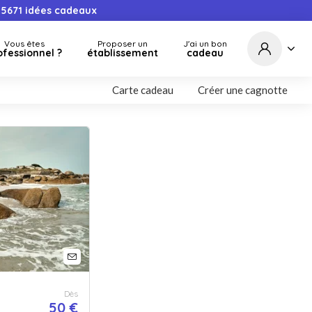
5671
idées cadeaux
Vous êtes
Proposer un
J'ai un bon
ofessionnel ?
établissement
cadeau
Carte cadeau
Créer une cagnotte
Dès
50 €