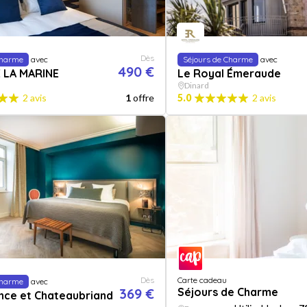
Dès
Charme
avec
Séjours de Charme
avec
490 €
 LA MARINE
Le Royal Émeraude
Dinard
2 avis
1
offre
5.0
2 avis
Dès
Carte cadeau
Charme
avec
369 €
Séjours de Charme
nce et Chateaubriand