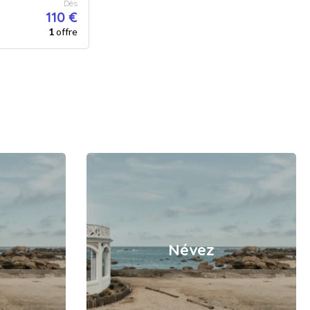
Dès
110 €
1
offre
Névez