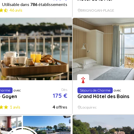
Utilisable dans
786
établissements
46 avis
BRIGNOGAN-PLAGE
Dès
Charme
avec
Séjours de Charme
avec
175 €
e Goyen
Grand Hôtel des Bains
1 avis
4
offres
Locquirec