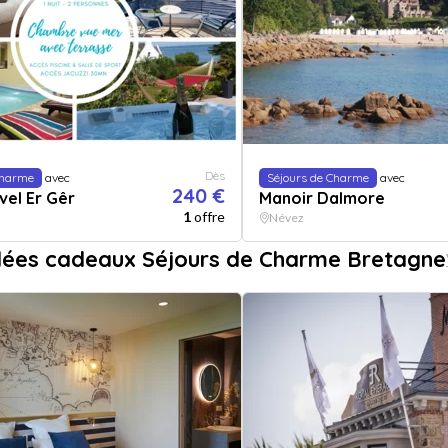
Dès
Charme
avec
Séjours de Charme
avec
240 €
vel Er Gêr
Manoir Dalmore
1
offre
Névez
dées cadeaux Séjours de Charme Bretagne