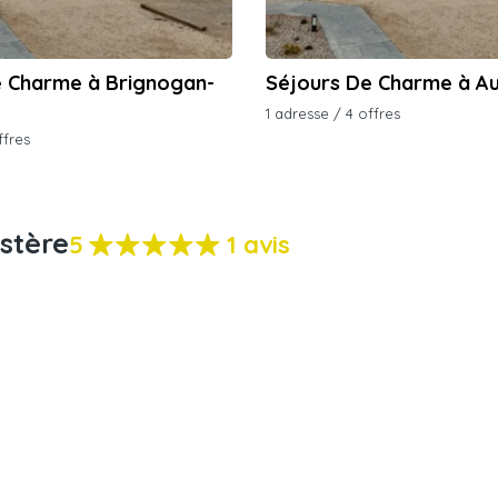
e Charme à Brignogan-
Séjours De Charme à Au
1 adresse / 4 offres
ffres
istère
5
1 avis