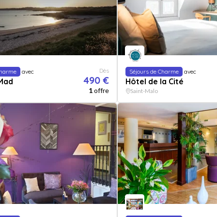
Dès
Charme
avec
Séjours de Charme
avec
490 €
 Mad
Hôtel de la Cité
1
offre
Saint-Malo