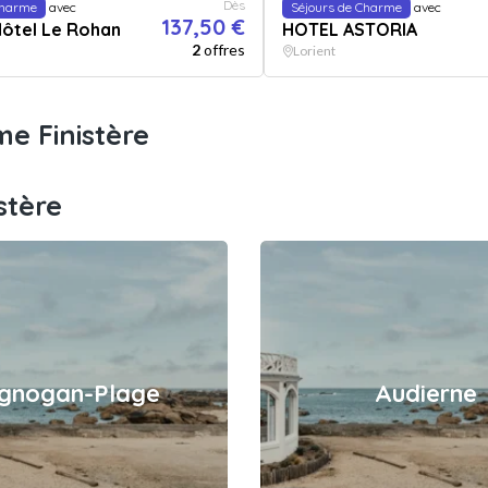
Dès
Charme
avec
Séjours de Charme
avec
137,50 €
Hôtel Le Rohan
HOTEL ASTORIA
2
offres
Lorient
e Finistère
stère
ignogan-Plage
Audierne