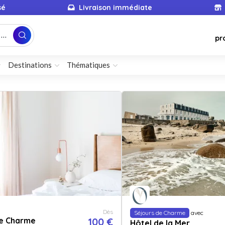
sé
Livraison immédiate
...
pr
Destinations
Thématiques
Dès
Séjours de Charme
avec
de Charme
100 €
Hôtel de la Mer