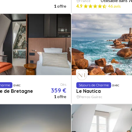
Utilisable dans
7
France
1
offre
4.9
46 avis
Dès
Charme
avec
Séjours de Charme
avec
359 €
ne de Bretagne
Le Nautica
1
offre
Perros-Guirec