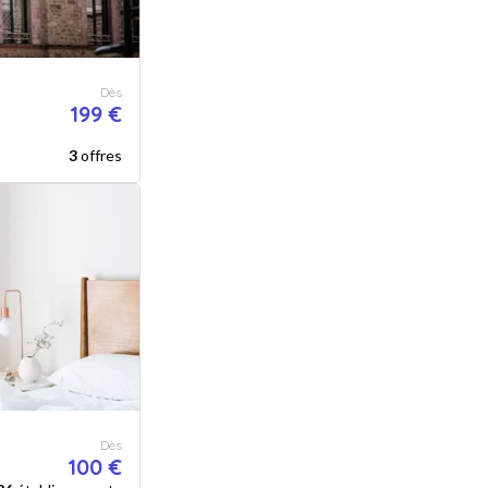
Dès
199 €
3
offres
Dès
100 €