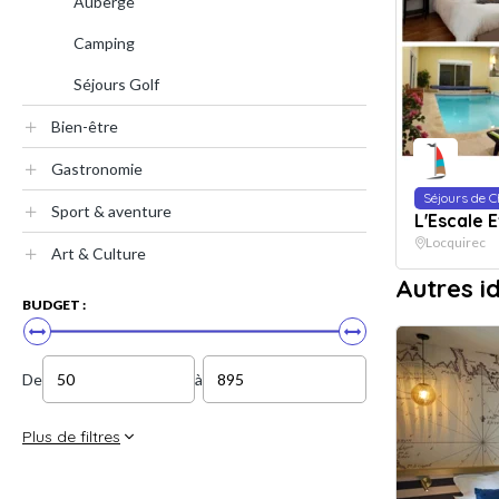
Auberge
Camping
Séjours Golf
Bien-être
Gastronomie
Séjours de 
Sport & aventure
L'Escale E
Locquirec
Art & Culture
Autres i
BUDGET :
De
à
Plus de filtres