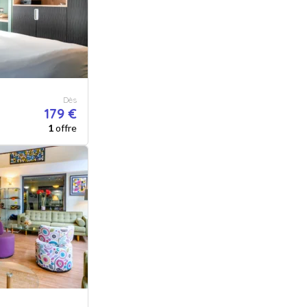
Dès
179 €
1
offre