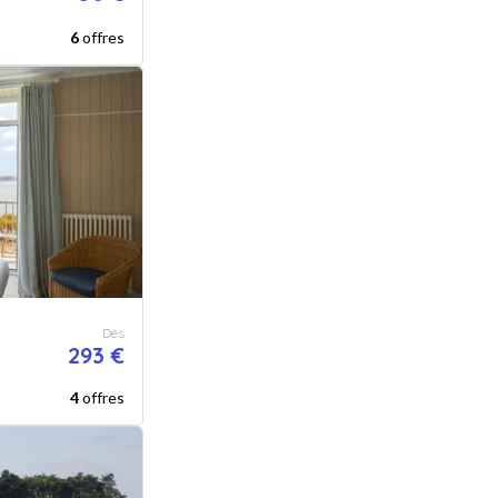
6
offres
Dès
293 €
4
offres