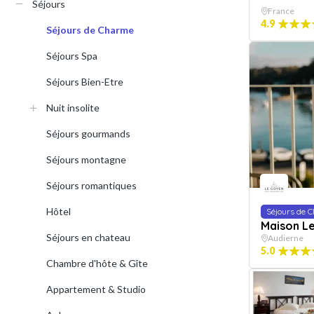
Séjours
France
4.9
Séjours de Charme
Séjours Spa
Séjours Bien-Etre
Nuit insolite
Séjours gourmands
Séjours montagne
Séjours romantiques
Hôtel
Séjours de 
Maison L
Séjours en chateau
Audierne
5.0
Chambre d'hôte & Gîte
Appartement & Studio