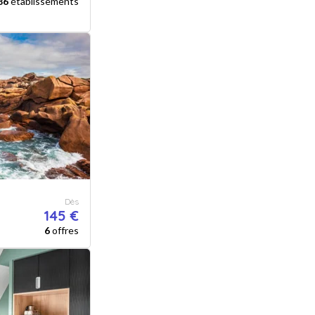
86
établissements
Dès
145 €
6
offres