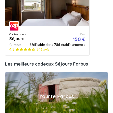
Carte cadeau
Dès
Séjours
150 €
Utilisable dans
786
établissements
France
4.8
541 avis
Les meilleurs cadeaux Séjours Farbus
Yourte Farbus