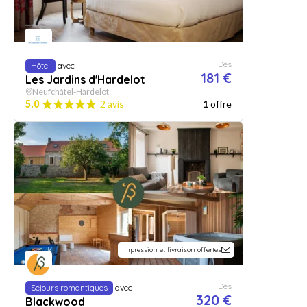
Dès
Hôtel
avec
181 €
Les Jardins d'Hardelot
Neufchâtel-Hardelot
5.0
2 avis
1
offre
Impression et livraison offertes
Dès
Séjours romantiques
avec
320 €
Blackwood