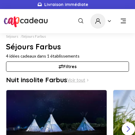
Livraison immédiate
Séjours
Séjours Farbus
Séjours Farbus
4
idées cadeaux dans
1
établissements
Filtres
Nuit insolite Farbus
Voir tout