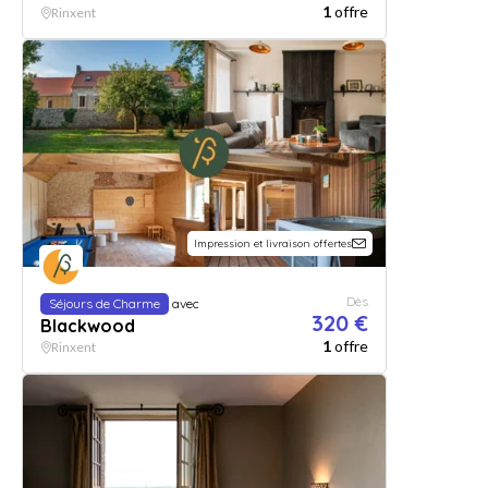
1
offre
Rinxent
Impression et livraison offertes
Dès
Séjours de Charme
avec
320 €
Blackwood
1
offre
Rinxent