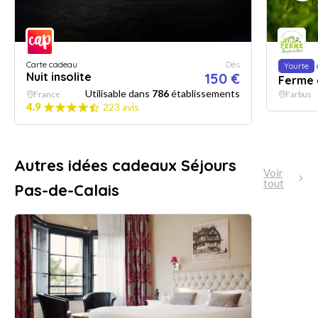
Carte cadeau
Dès
Yourte
Nuit insolite
150 €
Ferme 
Utilisable dans
786
établissements
France
Farbus
4.9
223 avis
Autres idées cadeaux Séjours
Voir
tout
Pas-de-Calais