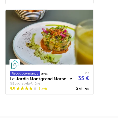
Dès
Repas gourmands
avec
35 €
Le Jardin Montgrand Marseille
Bouches-du-Rhône
4.0
1 avis
2
offres