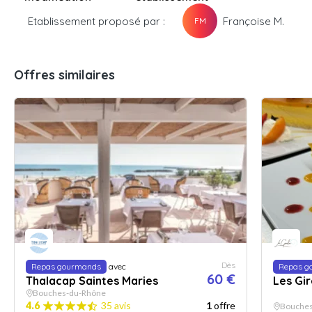
Etablissement proposé par :
Françoise M.
FM
Offres similaires
Dès
Repas gourmands
avec
Repas g
60 €
Thalacap Saintes Maries
Les Gir
Bouches-du-Rhône
4.6
35 avis
1
offre
Bouches