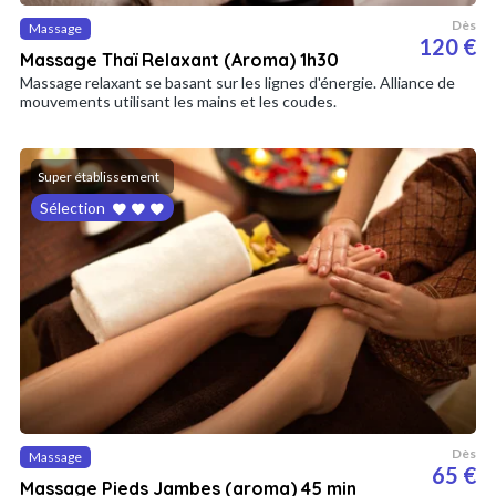
Dès
Massage
120 €
Massage Thaï Relaxant (Aroma) 1h30
Massage relaxant se basant sur les lignes d'énergie. Alliance de
mouvements utilisant les mains et les coudes.
Super établissement
Sélection
Dès
Massage
65 €
Massage Pieds Jambes (aroma) 45 min