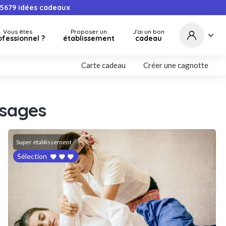
5679
idées cadeaux
Vous êtes
Proposer un
J'ai un bon
ofessionnel ?
établissement
cadeau
Carte cadeau
Créer une cagnotte
sages
Super établissement
Sélection