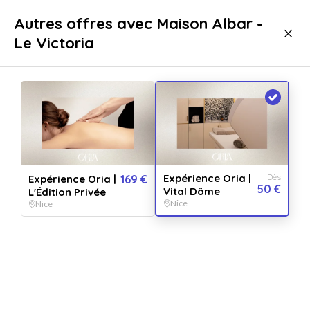
Livraison immédiate
Autres offres avec Maison Albar -
Le Victoria
Bien-être
Massage
Massage Nice
Expérience Oria |
Dès
Expérience Oria |
169 €
50 €
Vital Dôme
L'Édition Privée
Nice
Nice
Afficher toutes
les images