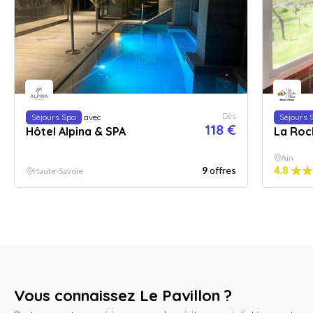
Dès
Séjours Spa
avec
Séjours 
118 €
Hôtel Alpina & SPA
La Roc
Ain
9
offres
4.8
Haute-Savoie
Vous connaissez Le Pavillon ?