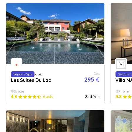
Dès
Séjours Spa
avec
Séjours 
295 €
Les Suites Du Lac
Villa M
Savoie
Rhône
4.8
6 avis
3
offres
4.8