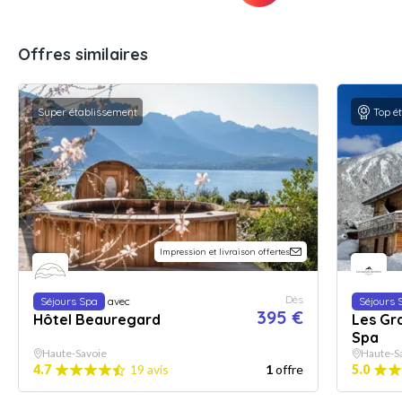
Offres similaires
Super établissement
Top é
Impression et livraison offertes
Dès
Séjours Spa
avec
Séjours 
395 €
Hôtel Beauregard
Les Gr
Spa
Haute-Savoie
Haute-S
4.7
19 avis
1
offre
5.0